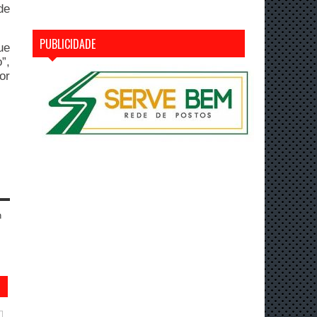
de
PUBLICIDADE
ue
”,
or
n