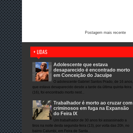
Postagem mais recente
+ LIDAS
Adolescente que estava
desaparecido é encontrado morto
em Conceição do Jacuípe
O adolescente Gabriel Santos Prado, de 16 anos
que estava desaparecido desde a tarde da última quinta-feira
(16), foi encontrado morto nest...
Trabalhador é morto ao cruzar com
criminosos em fuga na Expansão
do Feira IX
Um trabalhador de 30 anos foi assassinado a
tiros na noite desta segunda-feira (13), por volta das 20h, no
bairro Calumbi, em Feira de Santa...