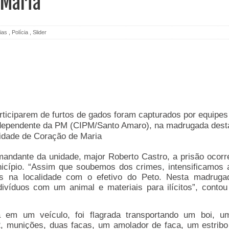
 Maria
ias
,
Polícia
,
Slider
rticiparem de furtos de gados foram capturados por equipes
dependente da PM (CIPM/Santo Amaro), na madrugada dest
 cidade de Coração de Maria
andante da unidade, major Roberto Castro, a prisão ocorr
nicípio. “Assim que soubemos dos crimes, intensificamos 
s na localidade com o efetivo do Peto. Nesta madruga
ivíduos com um animal e materiais para ilícitos”, contou
a em um veículo, foi flagrada transportando um boi, u
2, munições, duas facas, um amolador de faca, um estribo