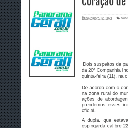
Coração de
novembro 12, 2021
Notic
Dois suspeitos de pa
da 20ª Companhia In
quinta-feira (11), na
De acordo com o com
na zona rural do mu
ações de abordagen
prendemos esses ind
oficial.
A dupla, que estav
espingarda calibre 2