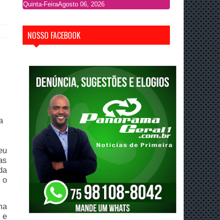
Quinta-Feira
Agosto 06, 2026
NOSSO FACEBOOK
a
eu
as
da
 o
ma
 e