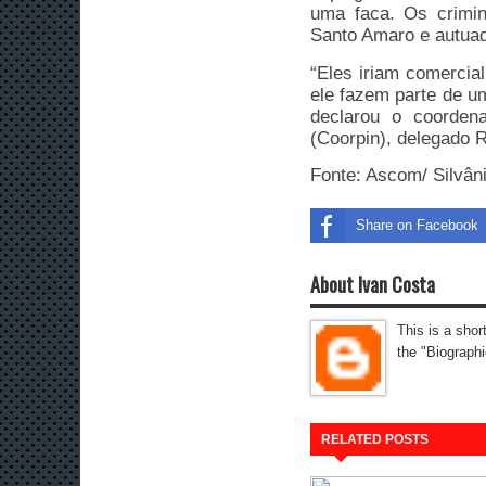
uma faca. Os crimin
Santo Amaro e autuad
“Eles iriam comercial
ele fazem parte de um
declarou o coordena
(Coorpin), delegado R
Fonte: Ascom/ Silvân
Share on Facebook
About Ivan Costa
This is a shor
the "Biographi
RELATED POSTS