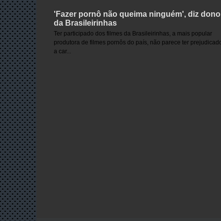
'Fazer pornô não queima ninguém', diz dono
da Brasileirinhas
Ter participado dos filmes da Brasileirinhas, a mais popular
produtora de filmes pornôs do país, não parece ter prejudicad
a car...