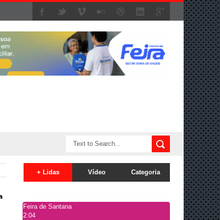
+ Lidas
Vídeo
Categoria
r
Feira de Santana
2:04