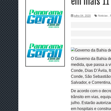
em mais 11
julho 04, 2020
Noticias
,
O Governo da Bahia de
medida, que passa a vi
Conde, Dias D’Ávila, I
Conde, São Sebastião 
Salvador, e Correntina
De acordo com o decret
trânsito em vias, equi
julho. Estarão autoriz
em hospitais e constr