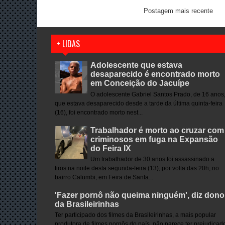
Postagem mais recente
+ LIDAS
Adolescente que estava
desaparecido é encontrado morto
em Conceição do Jacuípe
O adolescente Gabriel Santos Prado, de 16 anos
que estava desaparecido desde a tarde da última quinta-feira
(16), foi encontrado morto nest...
Trabalhador é morto ao cruzar com
criminosos em fuga na Expansão
do Feira IX
Um trabalhador de 30 anos foi assassinado a
tiros na noite desta segunda-feira (13), por volta das 20h, no
bairro Calumbi, em Feira de Santa...
'Fazer pornô não queima ninguém', diz dono
da Brasileirinhas
Ter participado dos filmes da Brasileirinhas, a mais popular
produtora de filmes pornôs do país, não parece ter prejudicad