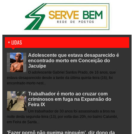
+ LIDAS
Adolescente que estava desaparecido é
encontrado morto em Conceição do
Jacuípe
O adolescente Gabriel Santos Prado, de 16 anos, que
estava desaparecido desde a tarde da última quinta-feira (16), foi
encontrado morto nest...
Trabalhador é morto ao cruzar com
criminosos em fuga na Expansão do
Feira IX
Um trabalhador de 30 anos foi assassinado a tiros na
noite desta segunda-feira (13), por volta das 20h, no bairro Calumbi,
em Feira de Santa...
'Fazer pornô não queima ninguém', diz dono da