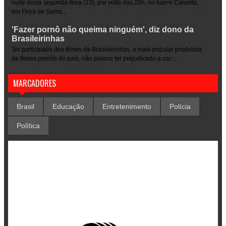
noite desta segunda-feira (13), por volta das 20h, no bairro Calumbi,
em Feira de Santa...
'Fazer pornô não queima ninguém', diz dono da
Brasileirinhas
Ter participado dos filmes da Brasileirinhas, a mais popular produtora
de filmes pornôs do país, não parece ter prejudicado a car...
MARCADORES
Brasil
Educação
Entretenimento
Polícia
Política