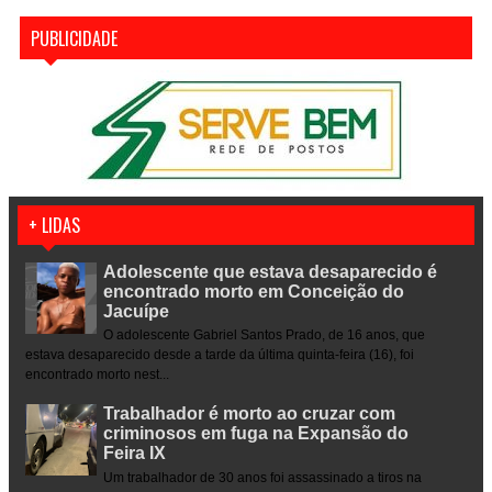
PUBLICIDADE
+ LIDAS
Adolescente que estava desaparecido é
encontrado morto em Conceição do
Jacuípe
O adolescente Gabriel Santos Prado, de 16 anos, que
estava desaparecido desde a tarde da última quinta-feira (16), foi
encontrado morto nest...
Trabalhador é morto ao cruzar com
criminosos em fuga na Expansão do
Feira IX
Um trabalhador de 30 anos foi assassinado a tiros na