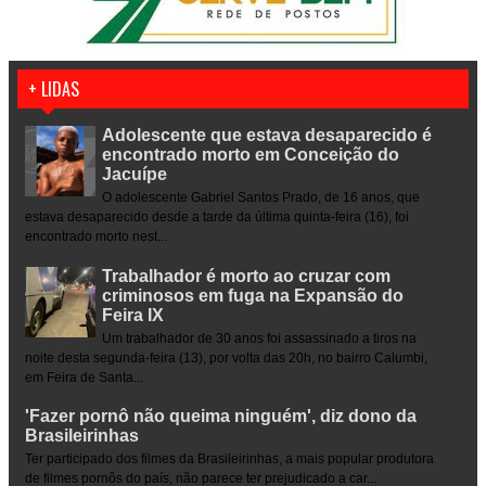
+ LIDAS
Adolescente que estava desaparecido é
encontrado morto em Conceição do
Jacuípe
O adolescente Gabriel Santos Prado, de 16 anos, que
estava desaparecido desde a tarde da última quinta-feira (16), foi
encontrado morto nest...
Trabalhador é morto ao cruzar com
criminosos em fuga na Expansão do
Feira IX
Um trabalhador de 30 anos foi assassinado a tiros na
noite desta segunda-feira (13), por volta das 20h, no bairro Calumbi,
em Feira de Santa...
'Fazer pornô não queima ninguém', diz dono da
Brasileirinhas
Ter participado dos filmes da Brasileirinhas, a mais popular produtora
de filmes pornôs do país, não parece ter prejudicado a car...