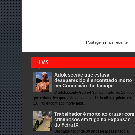
Postagem mais recente
+ LIDAS
Adolescente que estava
desaparecido é encontrado morto
em Conceição do Jacuípe
O adolescente Gabriel Santos Prado, de 16 anos
que estava desaparecido desde a tarde da última quinta-feira
(16), foi encontrado morto nest...
Trabalhador é morto ao cruzar com
criminosos em fuga na Expansão
do Feira IX
Um trabalhador de 30 anos foi assassinado a