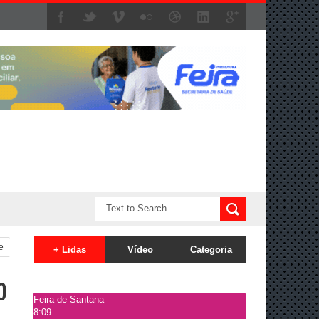
e
+ Lidas
Vídeo
Categoria
o
Feira de Santana
8:09