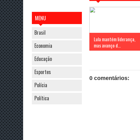
MENU
Brasil
Lula mantém liderança,
Economia
mas avanço d...
Educação
Esportes
0 comentários:
Polícia
Política