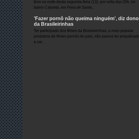
tiros na noite desta segunda-feira (13), por volta das 20h, no
bairro Calumbi, em Feira de Santa...
'Fazer pornô não queima ninguém', diz dono
da Brasileirinhas
Ter participado dos filmes da Brasileirinhas, a mais popular
produtora de filmes pornôs do país, não parece ter prejudicad
a car...