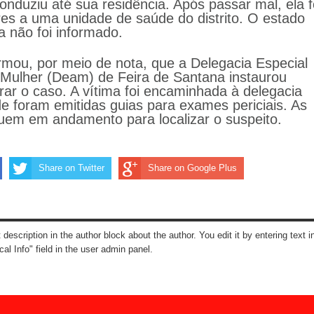
conduziu até sua residência. Após passar mal, ela f
ares a uma unidade de saúde do distrito. O estado
a não foi informado.
formou, por meio de nota, que a Delegacia Especial
Mulher (Deam) de Feira de Santana instaurou
rar o caso. A vítima foi encaminhada à delegacia
de foram emitidas guias para exames periciais. As
uem em andamento para localizar o suspeito.
Share on Twitter
Share on Google Plus
t description in the author block about the author. You edit it by entering text i
cal Info" field in the user admin panel.