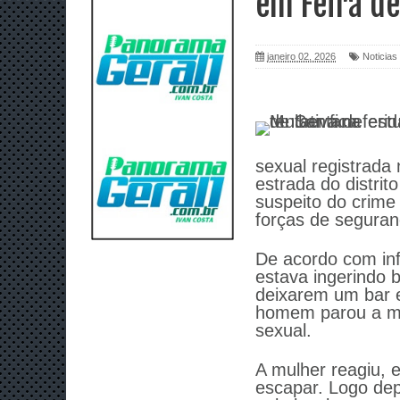
em Feira d
janeiro 02, 2026
Noticias
sexual registrada
estrada do distrit
suspeito do crime
forças de seguran
De acordo com inf
estava ingerindo
deixarem um bar e
homem parou a mot
sexual.
A mulher reagiu, 
escapar. Logo dep