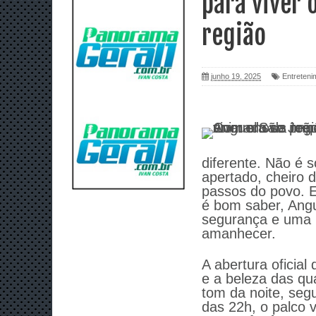
para viver 
região
junho 19, 2025
Entreteni
diferente. Não é s
apertado, cheiro 
passos do povo. E
é bom saber, Angu
segurança e uma p
amanhecer.
A abertura oficial
e a beleza das qu
tom da noite, segu
das 22h, o palco 