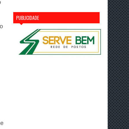
o
PUBLICIDADE
to
ue