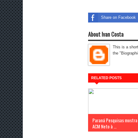
Share on Facebook
About Ivan Costa
This is a shor
the "Biographi
RELATED POSTS
Paraná Pesquisas mostra
ACM Neto à ...