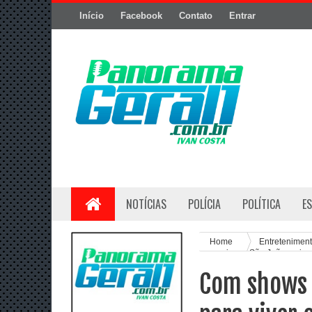
Início
Facebook
Contato
Entrar
NOTÍCIAS
POLÍCIA
POLÍTICA
E
Home
Entretenimen
para viver o São João mais 
Com shows 