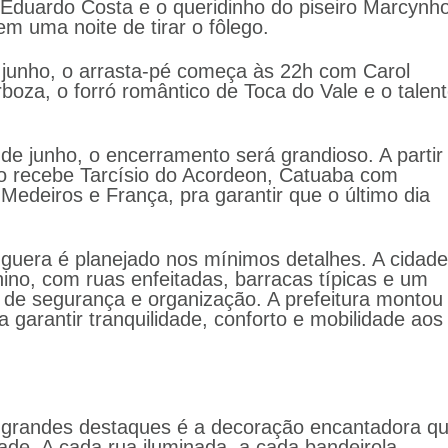
Eduardo Costa e o queridinho do piseiro Marcynh
 uma noite de tirar o fôlego.
 junho, o arrasta-pé começa às 22h com Carol
rboza, o forró romântico de Toca do Vale e o talen
de junho, o encerramento será grandioso. A partir
o recebe Tarcísio do Acordeon, Catuaba com
edeiros e França, pra garantir que o último dia
guera é planejado nos mínimos detalhes. A cidade
unino, com ruas enfeitadas, barracas típicas e um
de segurança e organização. A prefeitura montou
 garantir tranquilidade, conforto e mobilidade aos
 grandes destaques é a decoração encantadora q
ade. A cada rua iluminada, a cada bandeirola