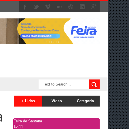
+ Lidas
Vídeo
Categoria
a
Feira de Santana
16:44