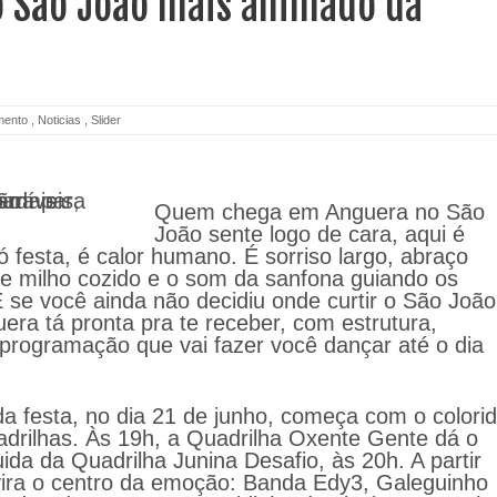
o São João mais animado da
mento
,
Noticias
,
Slider
Quem chega em Anguera no São
João sente logo de cara, aqui é
ó festa, é calor humano. É sorriso largo, abraço
de milho cozido e o som da sanfona guiando os
 se você ainda não decidiu onde curtir o São João
era tá pronta pra te receber, com estrutura,
rogramação que vai fazer você dançar até o dia
 da festa, no dia 21 de junho, começa com o colori
adrilhas. Às 19h, a Quadrilha Oxente Gente dá o
ida da Quadrilha Junina Desafio, às 20h. A partir
vira o centro da emoção: Banda Edy3, Galeguinho