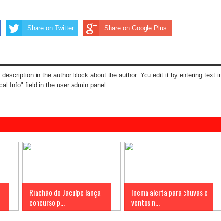
Share on Twitter
Share on Google Plus
t description in the author block about the author. You edit it by entering text i
cal Info" field in the user admin panel.
Riachão do Jacuípe lança
Inema alerta para chuvas e
concurso p...
ventos n...