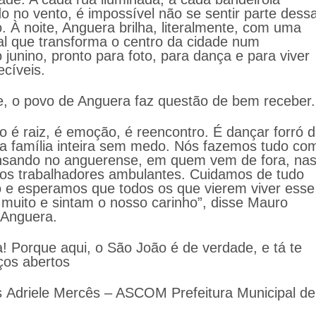
do no vento, é impossível não se sentir parte dess
. À noite, Anguera brilha, literalmente, com uma
al que transforma o centro da cidade num
 junino, pronto para foto, para dança e para viver
cíveis.
, o povo de Anguera faz questão de bem receber.
 é raiz, é emoção, é reencontro. É dançar forró 
 a família inteira sem medo. Nós fazemos tudo co
ensando no anguerense, em quem vem de fora, na
sos trabalhadores ambulantes. Cuidamos de tudo
 e esperamos que todos os que vierem viver esse
muito e sintam o nosso carinho”, disse Mauro
e Anguera.
 Porque aqui, o São João é de verdade, e tá te
ços abertos
s
Adriele Mercês – ASCOM Prefeitura Municipal de