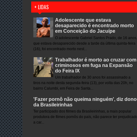
+ LIDAS
Adolescente que estava
desaparecido é encontrado morto
em Conceição do Jacuípe
O adolescente Gabriel Santos Prado, de 16 anos
que estava desaparecido desde a tarde da última quinta-feira
(16), foi encontrado morto nest...
Trabalhador é morto ao cruzar com
criminosos em fuga na Expansão
do Feira IX
Um trabalhador de 30 anos foi assassinado a
tiros na noite desta segunda-feira (13), por volta das 20h, no
bairro Calumbi, em Feira de Santa...
'Fazer pornô não queima ninguém', diz dono
da Brasileirinhas
Ter participado dos filmes da Brasileirinhas, a mais popular
produtora de filmes pornôs do país, não parece ter prejudicad
a car...