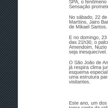
SPA, o fenômeno 
Sensação prometem
No sábado, 22 de
Marttins, Jairo Ba
de Mikael Santos.
E no domingo, 23 
das 21h30, o palc
Amendoim, Nuzio M
seja inesquecível.
O São João de An
já respira clima j
esquema especial 
uma estrutura para
visitantes.
Este ano, um dos
toma conta da cid