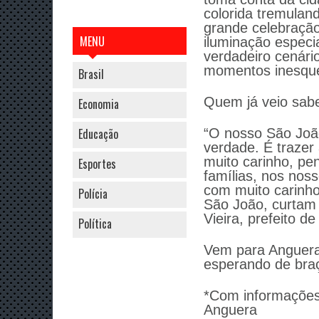
colorida tremulan
grande celebração
MENU
iluminação especi
verdadeiro cenário
momentos inesque
Brasil
Quem já veio sabe
Economia
“O nosso São João
Educação
verdade. É trazer
muito carinho, p
Esportes
famílias, nos nos
com muito carinho
Polícia
São João, curtam 
Vieira, prefeito d
Política
Vem para Anguera!
esperando de bra
*
Com informaçõe
Anguera