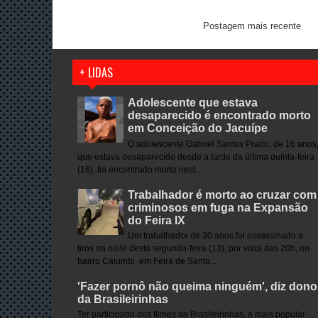
Postagem mais recente
+ LIDAS
Adolescente que estava
desaparecido é encontrado morto
em Conceição do Jacuípe
O adolescente Gabriel Santos Prado, de 16 anos
que estava desaparecido desde a tarde da última quinta-feira
(16), foi encontrado morto nest...
Trabalhador é morto ao cruzar com
criminosos em fuga na Expansão
do Feira IX
Um trabalhador de 30 anos foi assassinado a
tiros na noite desta segunda-feira (13), por volta das 20h, no
bairro Calumbi, em Feira de Santa...
'Fazer pornô não queima ninguém', diz dono
da Brasileirinhas
Ter participado dos filmes da Brasileirinhas, a mais popular