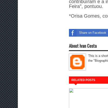
contribuíram e a 
Feira”, pontuou.
*Orisa Gomes, com
Share on Facebook
About Ivan Costa
This is a shor
the "Biographi
RELATED POSTS