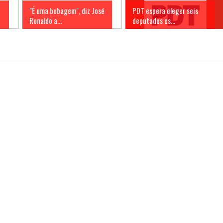
"É uma bobagem", diz José
PDT espera eleger seis
Ronaldo a...
deputados es...