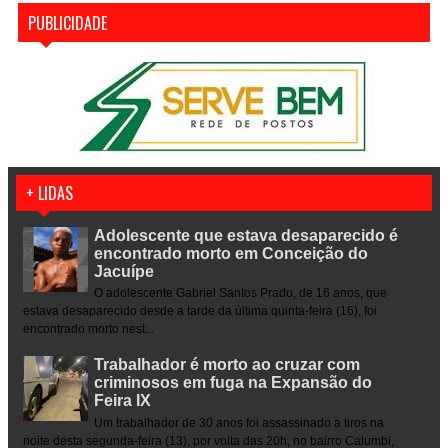
PUBLICIDADE
+ LIDAS
Adolescente que estava desaparecido é
encontrado morto em Conceição do
Jacuípe
O adolescente Gabriel Santos Prado, de 16 anos, que
estava desaparecido desde a tarde da última quinta-feira (16), foi
encontrado morto nest...
Trabalhador é morto ao cruzar com
criminosos em fuga na Expansão do
Feira IX
Um trabalhador de 30 anos foi assassinado a tiros na
noite desta segunda-feira (13), por volta das 20h, no bairro Calumbi,