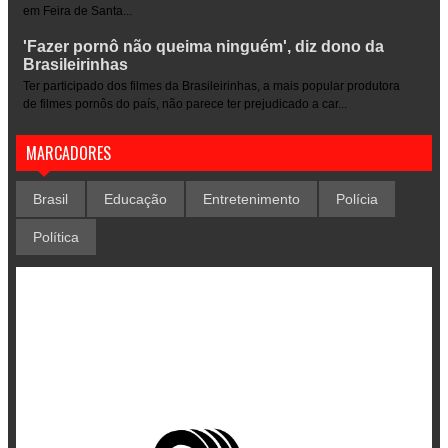
em Feira de Santa...
'Fazer pornô não queima ninguém', diz dono da
Brasileirinhas
Ter participado dos filmes da Brasileirinhas, a mais popular produtora
de filmes pornôs do país, não parece ter prejudicado a car...
MARCADORES
Brasil
Educação
Entretenimento
Polícia
Política