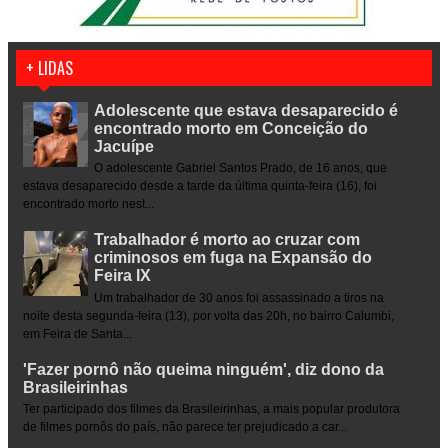
+ LIDAS
Adolescente que estava desaparecido é
encontrado morto em Conceição do
Jacuípe
O adolescente Gabriel Santos Prado, de 16 anos, que
estava desaparecido desde a tarde da última quinta-feira (16), foi
encontrado morto nest...
Trabalhador é morto ao cruzar com
criminosos em fuga na Expansão do
Feira IX
Um trabalhador de 30 anos foi assassinado a tiros na
noite desta segunda-feira (13), por volta das 20h, no bairro Calumbi,
em Feira de Santa...
'Fazer pornô não queima ninguém', diz dono da
Brasileirinhas
Ter participado dos filmes da Brasileirinhas, a mais popular produtora
de filmes pornôs do país, não parece ter prejudicado a car...