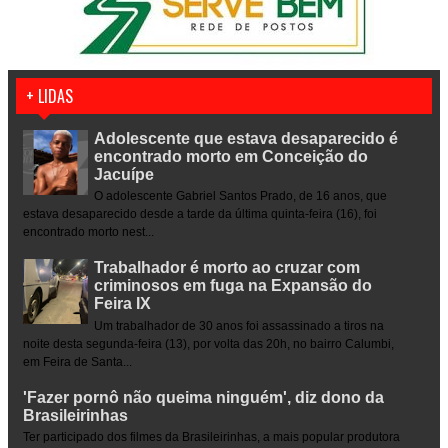
+ LIDAS
Adolescente que estava desaparecido é
encontrado morto em Conceição do
Jacuípe
O adolescente Gabriel Santos Prado, de 16 anos, que
estava desaparecido desde a tarde da última quinta-feira (16), foi
encontrado morto nest...
Trabalhador é morto ao cruzar com
criminosos em fuga na Expansão do
Feira IX
Um trabalhador de 30 anos foi assassinado a tiros na
noite desta segunda-feira (13), por volta das 20h, no bairro Calumbi,
em Feira de Santa...
'Fazer pornô não queima ninguém', diz dono da
Brasileirinhas
Ter participado dos filmes da Brasileirinhas, a mais popular produtora