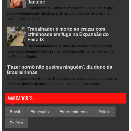
Jacuípe
O adolescente Gabriel Santos Prado, de 16 anos, que
estava desaparecido desde a tarde da última quinta-feira (16), foi
encontrado morto nest...
Trabalhador é morto ao cruzar com
criminosos em fuga na Expansão do
Feira IX
Um trabalhador de 30 anos foi assassinado a tiros na
noite desta segunda-feira (13), por volta das 20h, no bairro Calumbi,
em Feira de Santa...
'Fazer pornô não queima ninguém', diz dono da
Brasileirinhas
Ter participado dos filmes da Brasileirinhas, a mais popular produtora
de filmes pornôs do país, não parece ter prejudicado a car...
MARCADORES
Brasil
Educação
Entretenimento
Polícia
Política