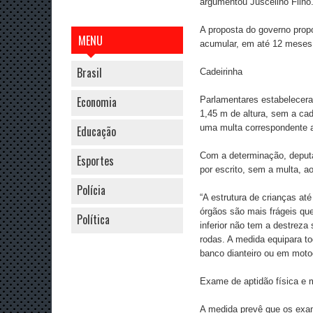
argumentou Juscelino Filho
A proposta do governo prop
MENU
acumular, em até 12 meses, 
Brasil
Cadeirinha
Economia
Parlamentares estabelecera
1,45 m de altura, sem a ca
uma multa correspondente a
Educação
Com a determinação, deputa
Esportes
por escrito, sem a multa, a
Polícia
“A estrutura de crianças at
órgãos são mais frágeis qu
Política
inferior não tem a destreza
rodas. A medida equipara t
banco dianteiro ou em motoci
Exame de aptidão física e 
A medida prevê que os exam