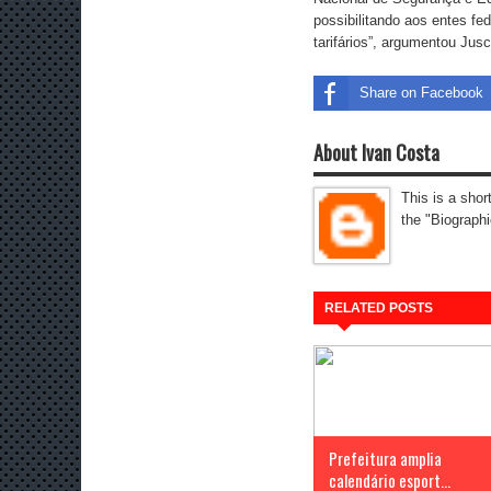
possibilitando aos entes fed
tarifários”, argumentou Jusc
Share on Facebook
About Ivan Costa
This is a shor
the "Biographi
RELATED POSTS
Prefeitura amplia
calendário esport...