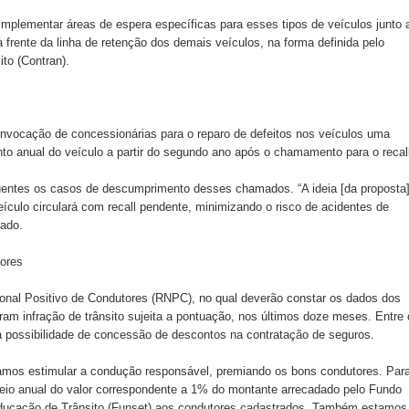
implementar áreas de espera específicas para esses tipos de veículos junto 
frente da linha de retenção dos demais veículos, na forma definida pelo
to (Contran).
onvocação de concessionárias para o reparo de defeitos nos veículos uma
to anual do veículo a partir do segundo ano após o chamamento para o recal
quentes os casos de descumprimento desses chamados. “A ideia [da proposta]
ículo circulará com recall pendente, minimizando o risco de acidentes de
tado.
tores
cional Positivo de Condutores (RNPC), no qual deverão constar os dados dos
am infração de trânsito sujeita a pontuação, nos últimos doze meses. Entre 
 a possibilidade de concessão de descontos na contratação de seguros.
amos estimular a condução responsável, premiando os bons condutores. Par
eio anual do valor correspondente a 1% do montante arrecadado pelo Fundo
ducação de Trânsito (Funset) aos condutores cadastrados. Também estamos