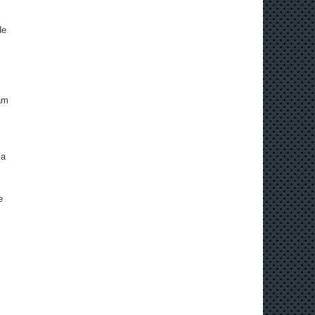
de
am
ia
e