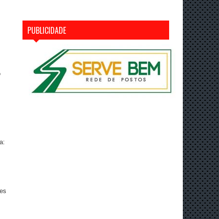
PUBLICIDADE
o
a:
les