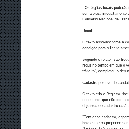
- Os órgãos locais poderão 
semáforos, imediatamente à 
Conselho Nacional de Trânsi
Recall
O texto aprovado torna a c
condição para o licenciamen
Segundo o relator, são fre
reduzir o tempo em que o ve
trânsito”, completou o depu
Cadastro positivo de condu
O texto cria o Registro Na
condutores que não cometer
objetivos do cadastro está
“Com esse cadastro, esper
isso estamos propondo sort
Nacional de Segurança e E