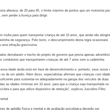
.
osta alterava, de 20 para 40, o limite máximo de pontos que um motorista po
sem perder a licença para dirigir.
m multa para quem transportar criança de até 10 anos, que ainda não atingir
deirinha de segurança. Pelo texto, o descumprimento desta regra ocasionará
 uma infração gravíssima.
dos derrubaram o trecho do projeto do governo que previa apenas advertênc
os condutores que transportarem crianças de até 7 anos sem a cadeirinha.
é essa idade ainda está em fase de desenvolvimento e, portanto, seus ossos 
e os de um adulto. Além disso, especialistas afirmam que crianças com idade
 suficiente para sustentar-se adequadamente na garupa dos veículos de duas
odas as idades mínimas em 10 anos: para que a criança seja transportada no
cleta e para que utilize dispositivo de retenção”, explicou Juscelino Filho.
mental
es de aptidão física e mental e de avaliação psicológica deverão ser