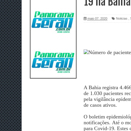
19 na Bahia
maio 07, 2020
Noticias
,
A Bahia registra 4.4
de
1.030 pacientes re
pela vigilância epide
de
casos ativos.
O boletim epidemiológ
notificações.
Até o mo
para Covid-19. Estes 