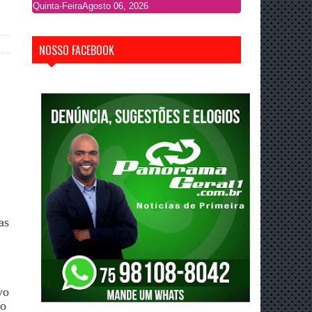
Quinta-Feira
Agosto 06, 2026
NOSSO FACEBOOK
as
vo
ro