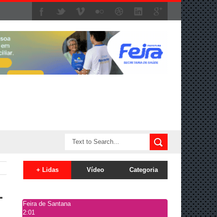
+ Lidas
Vídeo
Categoria
-
Feira de Santana
2:01