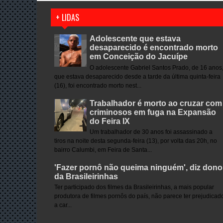
+ LIDAS
Adolescente que estava
desaparecido é encontrado morto
em Conceição do Jacuípe
O adolescente Gabriel Santos Prado, de 16 anos
que estava desaparecido desde a tarde da última quinta-feira
(16), foi encontrado morto nest...
Trabalhador é morto ao cruzar com
criminosos em fuga na Expansão
do Feira IX
Um trabalhador de 30 anos foi assassinado a
tiros na noite desta segunda-feira (13), por volta das 20h, no
bairro Calumbi, em Feira de Santa...
'Fazer pornô não queima ninguém', diz dono
da Brasileirinhas
Ter participado dos filmes da Brasileirinhas, a mais popular
produtora de filmes pornôs do país, não parece ter prejudicad
a car...