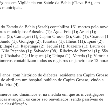
tégicas em Vigilância em Saúde da Bahia (Cievs-BA), em
 municipais.​
 do Estado da Bahia (Sesab) contabiliza 161 mortes pelo nov
tes municípios: Adustina (1); Água Fria (1); Araci (1);
ma (3); Camaçari (1); Capim Grosso (2); Catu (1); Coaraci (1
Gandu (1); Gongogi (2); Ibirataia (1); Ilhéus (11); Ipiaú (2);
); Itapé (1); Itapetinga (2); Jequié (1); Juazeiro (1); Lauro de
; Nilo Peçanha (1); Salvador (98); Ribeiro do Pombal (1); São
; Ubaitaba (1); Uruçuca (4); Utinga (1); Vereda (1); Vitória 
úmeros contabilizam todos os registros de janeiro até 12 hora
 anos, com histórico de diabetes, residente em Capim Grosso
 de abril em um hospital público de Capim Grosso, vindo a
-feira (4).​
úmeros são dinâmicos e, na medida em que as investigações
gicas avançam, os casos são reavaliados, sendo passíveis de
a classificação.