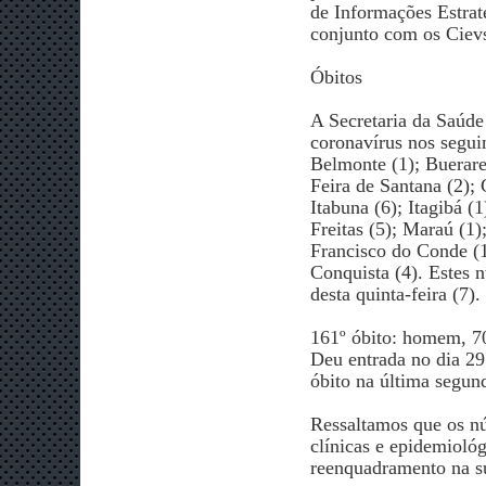
de Informações Estra
conjunto com os Cievs
Óbitos​
A Secretaria da Saúde
coronavírus nos seguin
Belmonte (1); Buerare
Feira de Santana (2); 
Itabuna (6); Itagibá (1
Freitas (5); Maraú (1)
Francisco do Conde (1)
Conquista (4). Estes n
desta quinta-feira (7).​
161º óbito: homem, 70
Deu entrada no dia 29
óbito na última segunda
Ressaltamos que os n
clínicas e epidemioló
reenquadramento na su