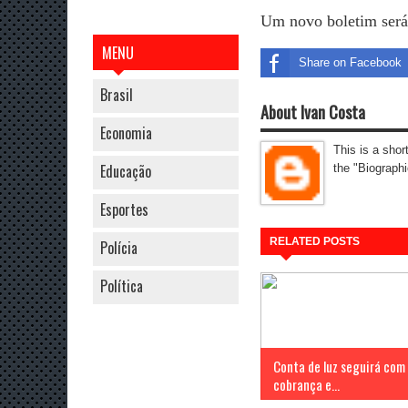
Um novo boletim será
MENU
Share on Facebook
Brasil
About Ivan Costa
Economia
This is a shor
Educação
the "Biographi
Esportes
RELATED POSTS
Polícia
Política
Conta de luz seguirá com
cobrança e...