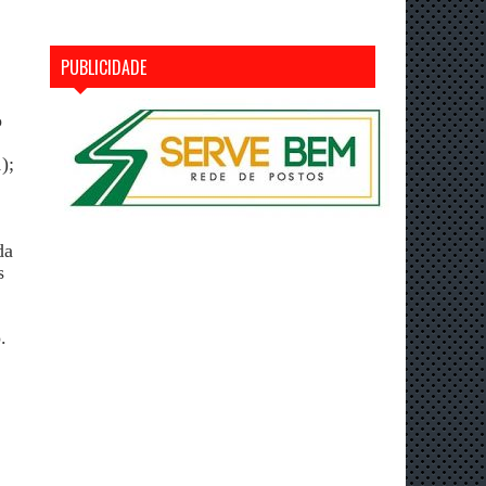
PUBLICIDADE
o
);
da
s
.