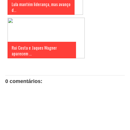
Lula mantém liderança, mas avanço
d...
Rui Costa e Jaques Wagner
aparecem ...
0 comentários: