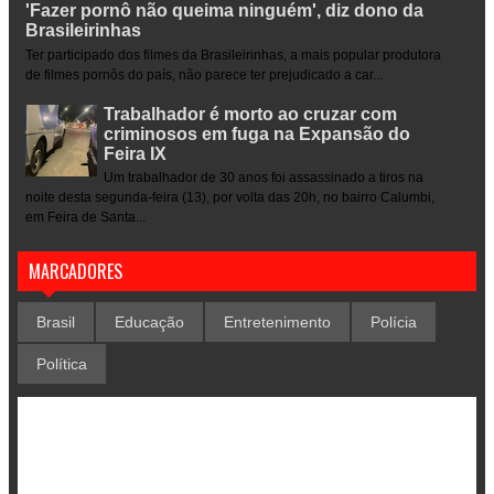
'Fazer pornô não queima ninguém', diz dono da
Brasileirinhas
Ter participado dos filmes da Brasileirinhas, a mais popular produtora
de filmes pornôs do país, não parece ter prejudicado a car...
Trabalhador é morto ao cruzar com
criminosos em fuga na Expansão do
Feira IX
Um trabalhador de 30 anos foi assassinado a tiros na
noite desta segunda-feira (13), por volta das 20h, no bairro Calumbi,
em Feira de Santa...
MARCADORES
Brasil
Educação
Entretenimento
Polícia
Política