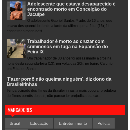
Adolescente que estava desaparecido é
encontrado morto em Conceição do
Jacuípe
O adolescente Gabriel Santos Prado, de 16 anos, que
estava desaparecido desde a tarde da última quinta-feira (16), foi
encontrado morto nest...
Trabalhador é morto ao cruzar com
criminosos em fuga na Expansão do
Feira IX
Um trabalhador de 30 anos foi assassinado a tiros na
noite desta segunda-feira (13), por volta das 20h, no bairro Calumbi,
em Feira de Santa...
'Fazer pornô não queima ninguém', diz dono da
Brasileirinhas
Ter participado dos filmes da Brasileirinhas, a mais popular produtora
de filmes pornôs do país, não parece ter prejudicado a car...
MARCADORES
Brasil
Educação
Entretenimento
Polícia