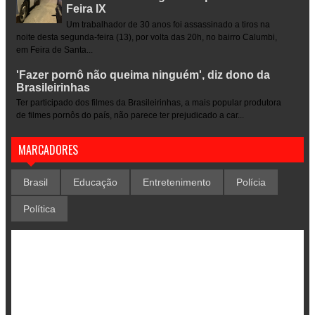
Feira IX
Um trabalhador de 30 anos foi assassinado a tiros na
noite desta segunda-feira (13), por volta das 20h, no bairro Calumbi,
em Feira de Santa...
'Fazer pornô não queima ninguém', diz dono da
Brasileirinhas
Ter participado dos filmes da Brasileirinhas, a mais popular produtora
de filmes pornôs do país, não parece ter prejudicado a car...
MARCADORES
Brasil
Educação
Entretenimento
Polícia
Política