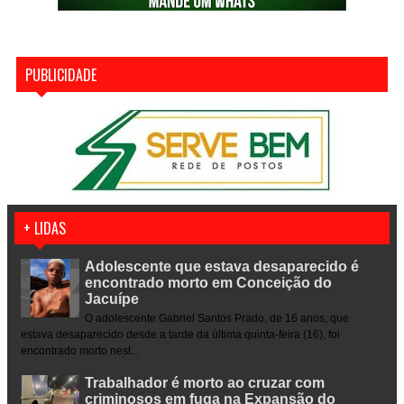
PUBLICIDADE
+ LIDAS
Adolescente que estava desaparecido é
encontrado morto em Conceição do
Jacuípe
O adolescente Gabriel Santos Prado, de 16 anos, que
estava desaparecido desde a tarde da última quinta-feira (16), foi
encontrado morto nest...
Trabalhador é morto ao cruzar com
criminosos em fuga na Expansão do