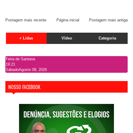
Postagem mais recente
Página inicial
Postagem mais antiga
+ Lidas
Vídeo
Categoria
Feira de Santana
19:21
Sábado
Agosto 08, 2026
NOSSO FACEBOOK