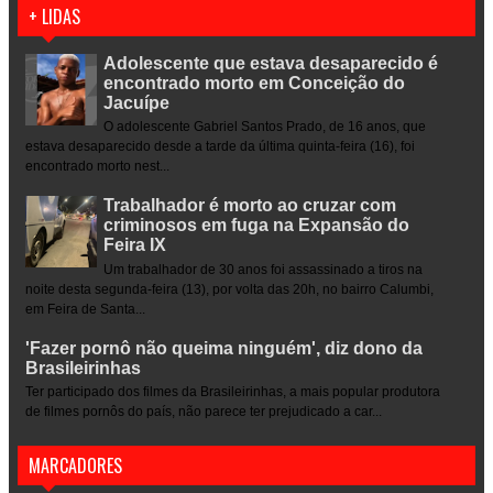
+ LIDAS
Adolescente que estava desaparecido é
encontrado morto em Conceição do
Jacuípe
O adolescente Gabriel Santos Prado, de 16 anos, que
estava desaparecido desde a tarde da última quinta-feira (16), foi
encontrado morto nest...
Trabalhador é morto ao cruzar com
criminosos em fuga na Expansão do
Feira IX
Um trabalhador de 30 anos foi assassinado a tiros na
noite desta segunda-feira (13), por volta das 20h, no bairro Calumbi,
em Feira de Santa...
'Fazer pornô não queima ninguém', diz dono da
Brasileirinhas
Ter participado dos filmes da Brasileirinhas, a mais popular produtora
de filmes pornôs do país, não parece ter prejudicado a car...
MARCADORES