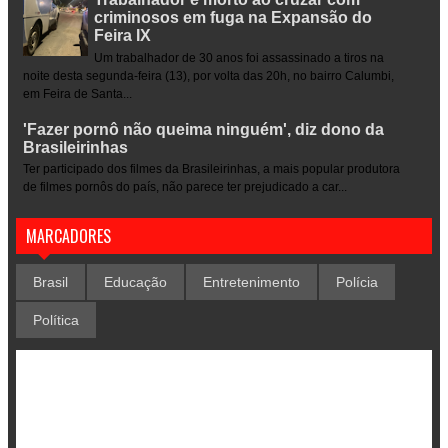
criminosos em fuga na Expansão do
Feira IX
Um trabalhador de 30 anos foi assassinado a tiros na
noite desta segunda-feira (13), por volta das 20h, no bairro Calumbi,
em Feira de Santa...
'Fazer pornô não queima ninguém', diz dono da
Brasileirinhas
Ter participado dos filmes da Brasileirinhas, a mais popular produtora
de filmes pornôs do país, não parece ter prejudicado a car...
MARCADORES
Brasil
Educação
Entretenimento
Polícia
Política