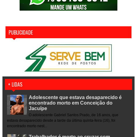
PUBLICIDADE
+ LIDAS
Adolescente que estava desaparecido é
encontrado morto em Conceição do
Jacuípe
O adolescente Gabriel Santos Prado, de 16 anos, que
estava desaparecido desde a tarde da última quinta-feira (16), foi
encontrado morto nest...
Trabalhador é morto ao cruzar com