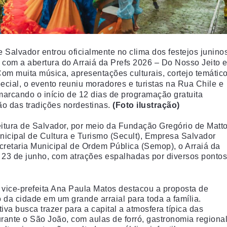
e Salvador entrou oficialmente no clima dos festejos junino
), com a abertura do Arraiá da Prefs 2026 – Do Nosso Jeito 
m muita música, apresentações culturais, cortejo temátic
ecial, o evento reuniu moradores e turistas na Rua Chile e
marcando o início de 12 dias de programação gratuita
ão das tradições nordestinas.
(Foto ilustração)
itura de Salvador, por meio da Fundação Gregório de Matt
nicipal de Cultura e Turismo (Secult), Empresa Salvador
ecretaria Municipal de Ordem Pública (Semop), o Arraiá da
a 23 de junho, com atrações espalhadas por diversos pontos
a vice-prefeita Ana Paula Matos destacou a proposta de
 da cidade em um grande arraial para toda a família.
tiva busca trazer para a capital a atmosfera típica das
urante o São João, com aulas de forró, gastronomia regional