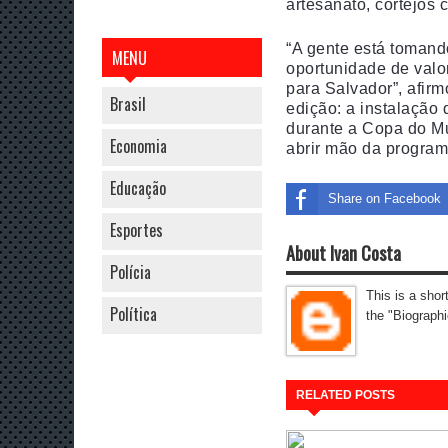
artesanato, cortejos c
“A gente está tomand
MENU
oportunidade de valor
para Salvador”, afir
Brasil
edição: a instalação 
durante a Copa do M
Economia
abrir mão da progra
Educação
Share on Facebook
Esportes
About Ivan Costa
Polícia
This is a shor
Política
the "Biographi
RELATED POSTS