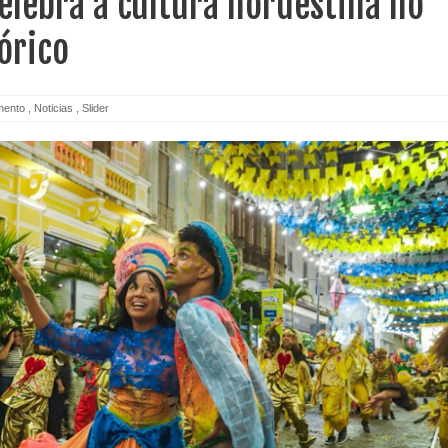
celebra a cultura nordestina no
órico
mento
,
Noticias
,
Slider