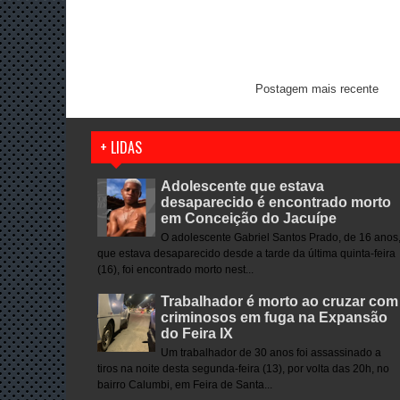
Postagem mais recente
+ LIDAS
Adolescente que estava
desaparecido é encontrado morto
em Conceição do Jacuípe
O adolescente Gabriel Santos Prado, de 16 anos
que estava desaparecido desde a tarde da última quinta-feira
(16), foi encontrado morto nest...
Trabalhador é morto ao cruzar com
criminosos em fuga na Expansão
do Feira IX
Um trabalhador de 30 anos foi assassinado a
tiros na noite desta segunda-feira (13), por volta das 20h, no
bairro Calumbi, em Feira de Santa...