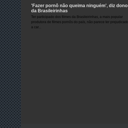
'Fazer pornô não queima ninguém', diz dono
da Brasileirinhas
Ter participado dos filmes da Brasileirinhas, a mais popular
produtora de filmes pornôs do país, não parece ter prejudicad
a car...