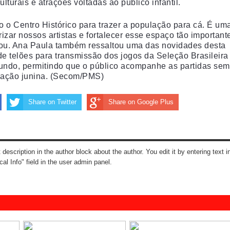
ulturais e atrações voltadas ao público infantil.
o o Centro Histórico para trazer a população para cá. É um
izar nossos artistas e fortalecer esse espaço tão important
mou. Ana Paula também ressaltou uma das novidades desta
de telões para transmissão dos jogos da Seleção Brasileira
undo, permitindo que o público acompanhe as partidas sem
mação junina. (Secom/PMS)
Share on Twitter
Share on Google Plus
t description in the author block about the author. You edit it by entering text i
cal Info" field in the user admin panel.