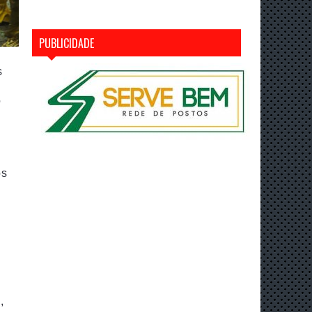
PUBLICIDADE
s
e
o
os
,