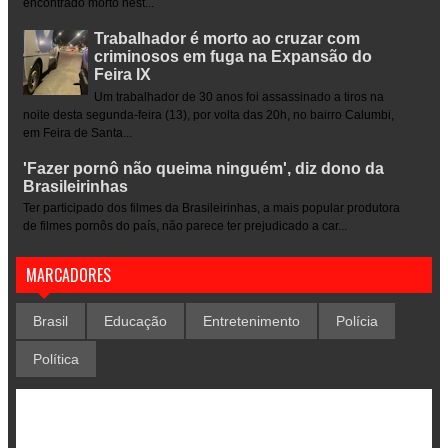
encontrado morto nest...
Trabalhador é morto ao cruzar com
criminosos em fuga na Expansão do
Feira IX
Um trabalhador de 30 anos foi assassinado a tiros na
noite desta segunda-feira (13), por volta das 20h, no bairro Calumbi,
em Feira de Santa...
'Fazer pornô não queima ninguém', diz dono da
Brasileirinhas
Ter participado dos filmes da Brasileirinhas, a mais popular produtora
de filmes pornôs do país, não parece ter prejudicado a car...
MARCADORES
Brasil
Educação
Entretenimento
Polícia
Política