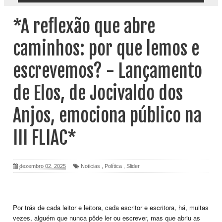
*A reflexão que abre
caminhos: por que lemos e
escrevemos? - Lançamento
de Elos, de Jocivaldo dos
Anjos, emociona público na
III FLIAC*
dezembro 02, 2025
Noticias
,
Política
,
Slider
Por trás de cada leitor e leitora, cada escritor e escritora, há, muitas
vezes, alguém que nunca pôde ler ou escrever, mas que abriu as