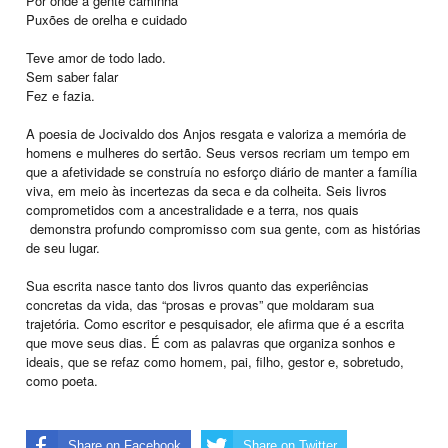
Por onde a gente caminha
Puxões de orelha e cuidado
Teve amor de todo lado.
Sem saber falar
Fez e fazia.
A poesia de Jocivaldo dos Anjos resgata e valoriza a memória de
homens e mulheres do sertão. Seus versos recriam um tempo em
que a afetividade se construía no esforço diário de manter a família
viva, em meio às incertezas da seca e da colheita. Seis livros
comprometidos com a ancestralidade e a terra, nos quais
demonstra profundo compromisso com sua gente, com as histórias
de seu lugar.
Sua escrita nasce tanto dos livros quanto das experiências
concretas da vida, das “prosas e provas” que moldaram sua
trajetória. Como escritor e pesquisador, ele afirma que é a escrita
que move seus dias. É com as palavras que organiza sonhos e
ideais, que se refaz como homem, pai, filho, gestor e, sobretudo,
como poeta.
Share on Facebook
Share on Twitter