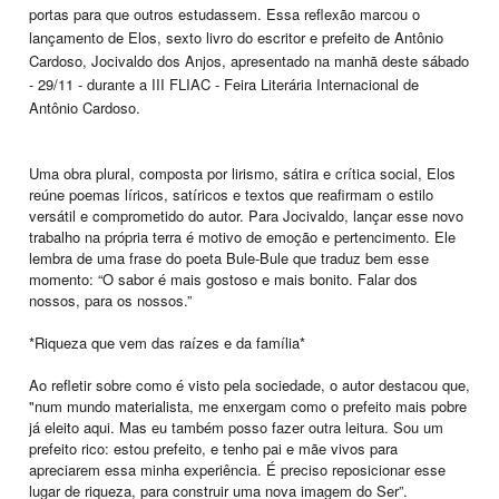
portas para que outros estudassem. Essa reflexão marcou o
lançamento de Elos, sexto livro do escritor e prefeito de Antônio
Cardoso, Jocivaldo dos Anjos, apresentado na manhã deste sábado
- 29/11 - durante a III FLIAC - Feira Literária Internacional de
Antônio Cardoso.
Uma obra plural, composta por lirismo, sátira e crítica social, Elos
reúne poemas líricos, satíricos e textos que reafirmam o estilo
versátil e comprometido do autor. Para Jocivaldo, lançar esse novo
trabalho na própria terra é motivo de emoção e pertencimento. Ele
lembra de uma frase do poeta Bule-Bule que traduz bem esse
momento: “O sabor é mais gostoso e mais bonito. Falar dos
nossos, para os nossos.”
*Riqueza que vem das raízes e da família*
Ao refletir sobre como é visto pela sociedade, o autor destacou que,
"num mundo materialista, me enxergam como o prefeito mais pobre
já eleito aqui. Mas eu também posso fazer outra leitura. Sou um
prefeito rico: estou prefeito, e tenho pai e mãe vivos para
apreciarem essa minha experiência. É preciso reposicionar esse
lugar de riqueza, para construir uma nova imagem do Ser”.