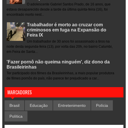
O adolescente Gabriel Santos Prado, de 16 anos, que
estava desaparecido desde a tarde da última quinta-feira (16), foi
encontrado morto nest...
Trabalhador é morto ao cruzar com
criminosos em fuga na Expansão do
Feira IX
Um trabalhador de 30 anos foi assassinado a tiros na
noite desta segunda-feira (13), por volta das 20h, no bairro Calumbi,
em Feira de Santa...
'Fazer pornô não queima ninguém', diz dono da
Brasileirinhas
Ter participado dos filmes da Brasileirinhas, a mais popular produtora
de filmes pornôs do país, não parece ter prejudicado a car...
MARCADORES
Brasil
Educação
Entretenimento
Polícia
Política