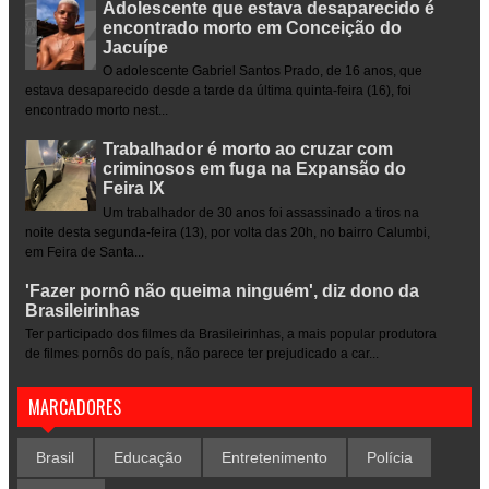
Adolescente que estava desaparecido é
encontrado morto em Conceição do
Jacuípe
O adolescente Gabriel Santos Prado, de 16 anos, que
estava desaparecido desde a tarde da última quinta-feira (16), foi
encontrado morto nest...
Trabalhador é morto ao cruzar com
criminosos em fuga na Expansão do
Feira IX
Um trabalhador de 30 anos foi assassinado a tiros na
noite desta segunda-feira (13), por volta das 20h, no bairro Calumbi,
em Feira de Santa...
'Fazer pornô não queima ninguém', diz dono da
Brasileirinhas
Ter participado dos filmes da Brasileirinhas, a mais popular produtora
de filmes pornôs do país, não parece ter prejudicado a car...
MARCADORES
Brasil
Educação
Entretenimento
Polícia