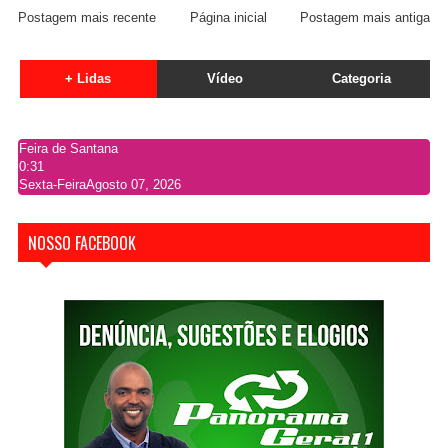
Postagem mais recente
Página inicial
Postagem mais antiga
+ Lidas
Vídeo
Categoria
Feira de Santana
0:31
Sexta-Feira
Agosto 07, 2026
NOSSO FACEBOOK