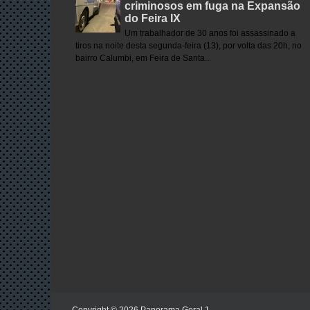
criminosos em fuga na Expansão
do Feira IX
Um trabalhador de 30 anos foi assassinado a
tiros na noite desta segunda-feira (13), por volta das 20h, no
bairro Calumbi, em Feira de Santa...
Copyright ©
2026
Panorama Geral 1