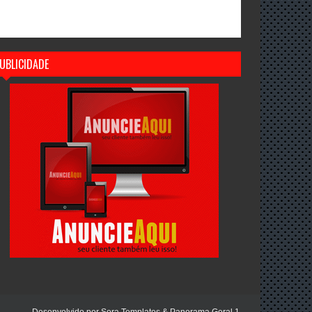
UBLICIDADE
Desenvolvido por
Sora Templates
&
Panorama Geral 1