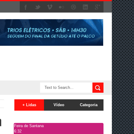
+ Lidas
Vídeo
Categoria
a
Feira de Santana
6:32