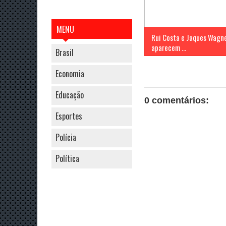
MENU
Rui Costa e Jaques Wagn
aparecem ...
Brasil
Economia
Educação
0 comentários:
Esportes
Polícia
Política