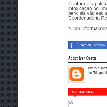
Conforme a políc
intoxicação por m
periciais vão esc
Coordenadoria Regi
*Com informações
Share on Facebook
About Ivan Costa
This is a shor
the "Biographi
RELATED POSTS