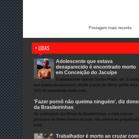
Postagem mais recente
+ LIDAS
Adolescente que estava
desaparecido é encontrado morto
em Conceição do Jacuípe
O adolescente Gabriel Santos Prado, de 16 anos
que estava desaparecido desde a tarde da última quinta-feira
(16), foi encontrado morto nest...
'Fazer pornô não queima ninguém', diz dono
da Brasileirinhas
Ter participado dos filmes da Brasileirinhas, a mais popular
produtora de filmes pornôs do país, não parece ter prejudicad
a car...
Trabalhador é morto ao cruzar com