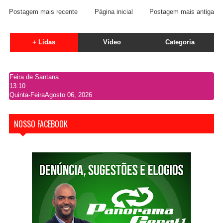
Postagem mais recente
Página inicial
Postagem mais antiga
+ Lidas
Vídeo
Categoria
Feira de Santana
13:10
Quinta-Feira
Agosto 06, 2026
NOSSO FACEBOOK