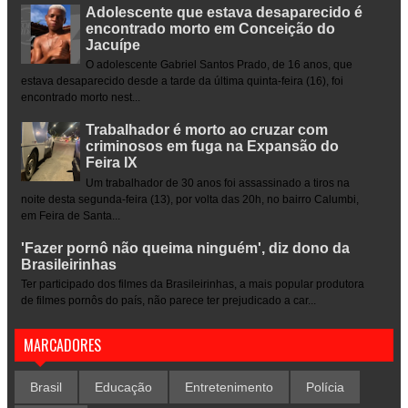
Adolescente que estava desaparecido é
encontrado morto em Conceição do
Jacuípe
O adolescente Gabriel Santos Prado, de 16 anos, que
estava desaparecido desde a tarde da última quinta-feira (16), foi
encontrado morto nest...
Trabalhador é morto ao cruzar com
criminosos em fuga na Expansão do
Feira IX
Um trabalhador de 30 anos foi assassinado a tiros na
noite desta segunda-feira (13), por volta das 20h, no bairro Calumbi,
em Feira de Santa...
'Fazer pornô não queima ninguém', diz dono da
Brasileirinhas
Ter participado dos filmes da Brasileirinhas, a mais popular produtora
de filmes pornôs do país, não parece ter prejudicado a car...
MARCADORES
Brasil
Educação
Entretenimento
Polícia