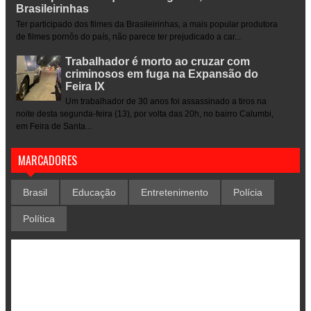
Brasileirinhas
Ter participado dos filmes da Brasileirinhas, a mais popular produtora
de filmes pornôs do país, não parece ter prejudicado a car...
Trabalhador é morto ao cruzar com
criminosos em fuga na Expansão do
Feira IX
Um trabalhador de 30 anos foi assassinado a tiros na
noite desta segunda-feira (13), por volta das 20h, no bairro Calumbi,
em Feira de Santa...
MARCADORES
Brasil
Educação
Entretenimento
Polícia
Política