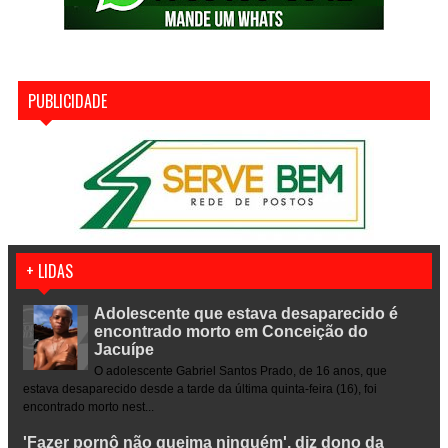
PUBLICIDADE
+ LIDAS
Adolescente que estava desaparecido é
encontrado morto em Conceição do
Jacuípe
O adolescente Gabriel Santos Prado, de 16 anos, que
estava desaparecido desde a tarde da última quinta-feira (16), foi
encontrado morto nest...
'Fazer pornô não queima ninguém', diz dono da