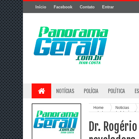
Início
Facebook
Contato
Entrar
NOTÍCIAS
POLÍCIA
POLÍTICA
E
Home
Noticias
reveladora, onde falará sobr
abordará sua recente saída d
Dr. Rogério