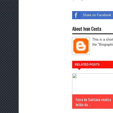
Share on Facebook
About Ivan Costa
This is a shor
the "Biographi
RELATED POSTS
Feira de Santana realiza
leilão da ...