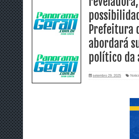
reveladora,
possibilida
Prefeitura 
abordará su
político da
setembro 29, 2025
Notic