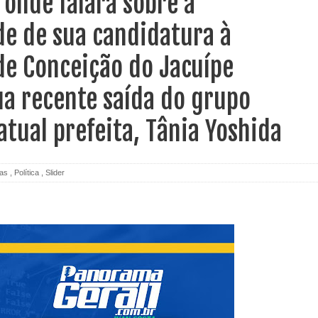
 onde falará sobre a
de de sua candidatura à
de Conceição do Jacuípe
a recente saída do grupo
 atual prefeita, Tânia Yoshida
ias
,
Política
,
Slider