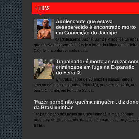
+ LIDAS
Adolescente que estava
desaparecido é encontrado morto
em Conceição do Jacuípe
O adolescente Gabriel Santos Prado, de 16 anos
que estava desaparecido desde a tarde da última quinta-feira
(16), foi encontrado morto nest...
Trabalhador é morto ao cruzar com
criminosos em fuga na Expansão
do Feira IX
Um trabalhador de 30 anos foi assassinado a
tiros na noite desta segunda-feira (13), por volta das 20h, no
bairro Calumbi, em Feira de Santa...
'Fazer pornô não queima ninguém', diz dono
da Brasileirinhas
Ter participado dos filmes da Brasileirinhas, a mais popular
produtora de filmes pornôs do país, não parece ter prejudicad
a car...