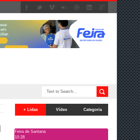
+ Lidas
Vídeo
Categoria
a
Feira de Santana
10:28