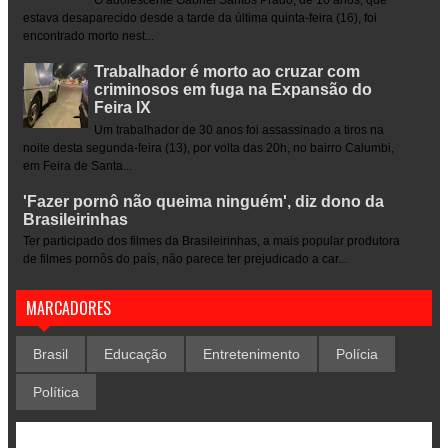
O adolescente Gabriel Santos Prado, de 16 anos, que
estava desaparecido desde a tarde da última quinta-feira (16), foi
encontrado morto nest...
Trabalhador é morto ao cruzar com
criminosos em fuga na Expansão do
Feira IX
Um trabalhador de 30 anos foi assassinado a tiros na
noite desta segunda-feira (13), por volta das 20h, no bairro Calumbi,
em Feira de Santa...
'Fazer pornô não queima ninguém', diz dono da
Brasileirinhas
Ter participado dos filmes da Brasileirinhas, a mais popular produtora
de filmes pornôs do país, não parece ter prejudicado a car...
MARCADORES
Brasil
Educação
Entretenimento
Polícia
Política