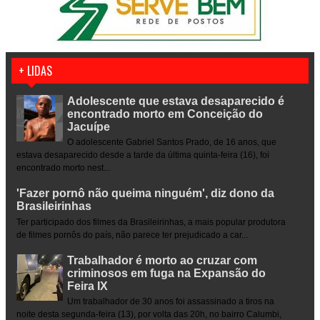
+ LIDAS
Adolescente que estava desaparecido é
encontrado morto em Conceição do
Jacuípe
O adolescente Gabriel Santos Prado, de 16 anos, que
estava desaparecido desde a tarde da última quinta-feira (16), foi
encontrado morto nest...
'Fazer pornô não queima ninguém', diz dono da
Brasileirinhas
Ter participado dos filmes da Brasileirinhas, a mais popular produtora
de filmes pornôs do país, não parece ter prejudicado a car...
Trabalhador é morto ao cruzar com
criminosos em fuga na Expansão do
Feira IX
Um trabalhador de 30 anos foi assassinado a tiros na
noite desta segunda-feira (13), por volta das 20h, no bairro Calumbi,