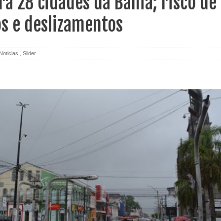
ra 28 cidades da Bahia; risco de
s e deslizamentos
Noticias
,
Slider