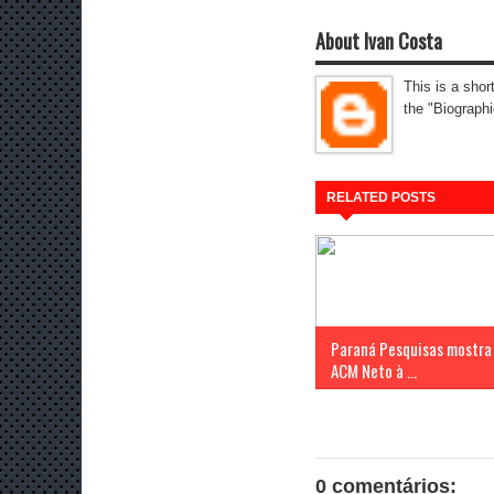
About Ivan Costa
This is a shor
the "Biographi
RELATED POSTS
Paraná Pesquisas mostra
ACM Neto à ...
0 comentários: