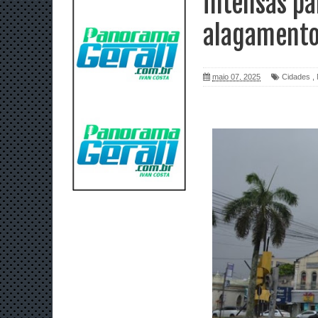
intensas pa
alagamento
maio 07, 2025
Cidades
,