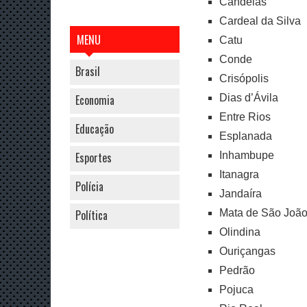
Candeias
Cardeal da Silva
MENU
Catu
Conde
Brasil
Crisópolis
Dias d’Ávila
Economia
Entre Rios
Educação
Esplanada
Inhambupe
Esportes
Itanagra
Polícia
Jandaíra
Mata de São Joã
Política
Olindina
Ouriçangas
Pedrão
Pojuca