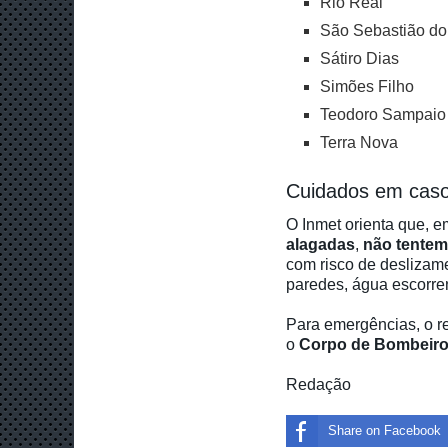
Rio Real
São Sebastião d
Sátiro Dias
Simões Filho
Teodoro Sampaio
Terra Nova
Cuidados em caso
O Inmet orienta que, 
alagadas
,
não tentem
com risco de deslizame
paredes, água escorren
Para emergências, o 
o
Corpo de Bombeir
Redação
Share on Facebook