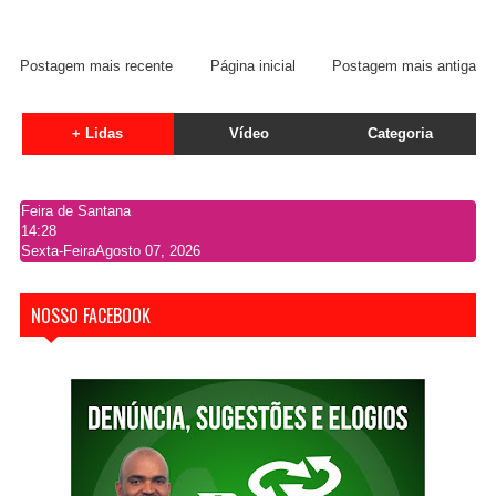
Postagem mais recente
Página inicial
Postagem mais antiga
+ Lidas
Vídeo
Categoria
Feira de Santana
14:28
Sexta-Feira
Agosto 07, 2026
NOSSO FACEBOOK