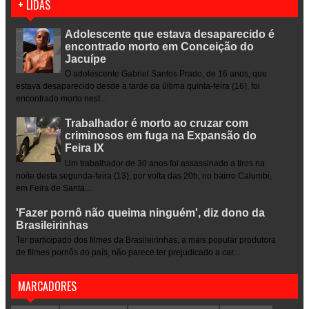
+ LIDAS
Adolescente que estava desaparecido é
encontrado morto em Conceição do
Jacuípe
O adolescente Gabriel Santos Prado, de 16 anos, que
estava desaparecido desde a tarde da última quinta-feira (16), foi
encontrado morto nest...
Trabalhador é morto ao cruzar com
criminosos em fuga na Expansão do
Feira IX
Um trabalhador de 30 anos foi assassinado a tiros na
noite desta segunda-feira (13), por volta das 20h, no bairro Calumbi,
em Feira de Santa...
'Fazer pornô não queima ninguém', diz dono da
Brasileirinhas
Ter participado dos filmes da Brasileirinhas, a mais popular produtora
de filmes pornôs do país, não parece ter prejudicado a car...
MARCADORES