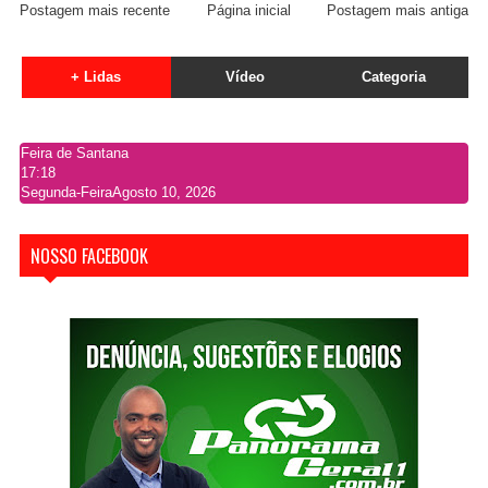
Postagem mais recente
Página inicial
Postagem mais antiga
+ Lidas
Vídeo
Categoria
Feira de Santana
17:18
Segunda-Feira
Agosto 10, 2026
NOSSO FACEBOOK