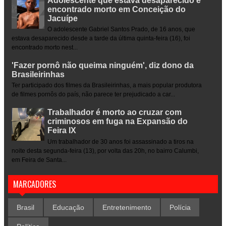
Adolescente que estava desaparecido é
encontrado morto em Conceição do
Jacuípe
O adolescente Gabriel Santos Prado, de 16 anos, que
estava desaparecido desde a tarde da última quinta-feira (16), foi
encontrado morto nest...
'Fazer pornô não queima ninguém', diz dono da
Brasileirinhas
Ter participado dos filmes da Brasileirinhas, a mais popular produtora
de filmes pornôs do país, não parece ter prejudicado a car...
Trabalhador é morto ao cruzar com
criminosos em fuga na Expansão do
Feira IX
Um trabalhador de 30 anos foi assassinado a tiros na
noite desta segunda-feira (13), por volta das 20h, no bairro Calumbi,
em Feira de Santa...
MARCADORES
Brasil
Educação
Entretenimento
Polícia