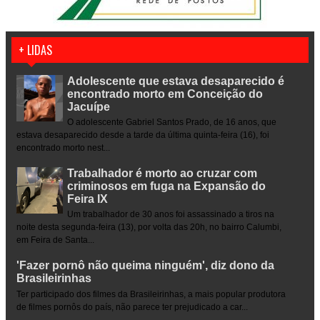
+ LIDAS
Adolescente que estava desaparecido é
encontrado morto em Conceição do
Jacuípe
O adolescente Gabriel Santos Prado, de 16 anos, que
estava desaparecido desde a tarde da última quinta-feira (16), foi
encontrado morto nest...
Trabalhador é morto ao cruzar com
criminosos em fuga na Expansão do
Feira IX
Um trabalhador de 30 anos foi assassinado a tiros na
noite desta segunda-feira (13), por volta das 20h, no bairro Calumbi,
em Feira de Santa...
'Fazer pornô não queima ninguém', diz dono da
Brasileirinhas
Ter participado dos filmes da Brasileirinhas, a mais popular produtora
de filmes pornôs do país, não parece ter prejudicado a car...