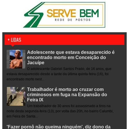
+ LIDAS
Adolescente que estava desaparecido é
encontrado morto em Conceição do
Jacuípe
O adolescente Gabriel Santos Prado, de 16 anos, que
estava desaparecido desde a tarde da última quinta-feira (16), foi
encontrado morto nest...
Trabalhador é morto ao cruzar com
criminosos em fuga na Expansão do
Feira IX
Um trabalhador de 30 anos foi assassinado a tiros na
noite desta segunda-feira (13), por volta das 20h, no bairro Calumbi,
em Feira de Santa...
'Fazer pornô não queima ninguém', diz dono da