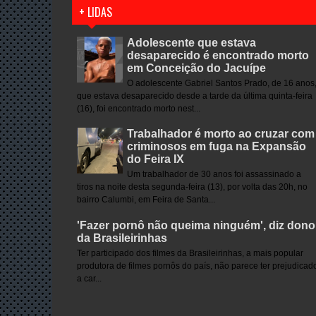
+ LIDAS
Adolescente que estava
desaparecido é encontrado morto
em Conceição do Jacuípe
O adolescente Gabriel Santos Prado, de 16 anos
que estava desaparecido desde a tarde da última quinta-feira
(16), foi encontrado morto nest...
Trabalhador é morto ao cruzar com
criminosos em fuga na Expansão
do Feira IX
Um trabalhador de 30 anos foi assassinado a
tiros na noite desta segunda-feira (13), por volta das 20h, no
bairro Calumbi, em Feira de Santa...
'Fazer pornô não queima ninguém', diz dono
da Brasileirinhas
Ter participado dos filmes da Brasileirinhas, a mais popular
produtora de filmes pornôs do país, não parece ter prejudicad
a car...