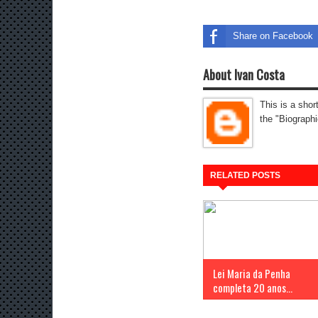
Share on Facebook
About Ivan Costa
This is a shor
the "Biographi
RELATED POSTS
Lei Maria da Penha
completa 20 anos...