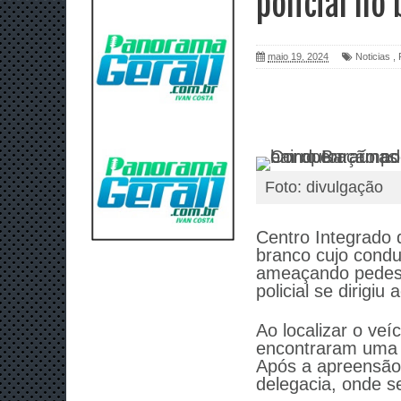
policial no
maio 19, 2024
Noticias
,
Foto: divulgação
Centro Integrado
branco cujo condu
ameaçando pedest
policial se dirigiu 
Ao localizar o veí
encontraram uma a
Após a apreensão 
delegacia, onde s