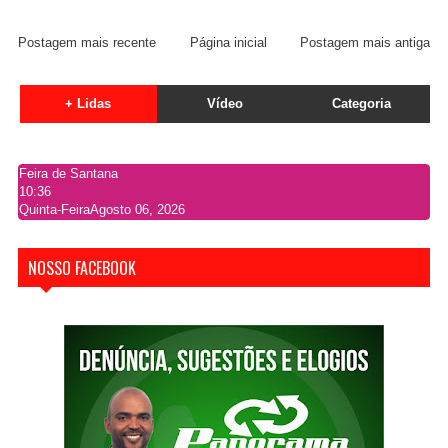
Postagem mais recente
Página inicial
Postagem mais antiga
+ Lidas
Vídeo
Categoria
Feira de Santana
10:36
Quinta-Feira
Agosto 06, 2026
NOSSO FACEBOOK