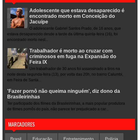
Adolescente que estava desaparecido é
encontrado morto em Conceição do
Jacuípe
O adolescente Gabriel Santos Prado, de 16 anos, que
estava desaparecido desde a tarde da última quinta-feira (16), foi
encontrado morto nest...
Trabalhador é morto ao cruzar com
criminosos em fuga na Expansão do
Feira IX
Um trabalhador de 30 anos foi assassinado a tiros na
noite desta segunda-feira (13), por volta das 20h, no bairro Calumbi,
em Feira de Santa...
'Fazer pornô não queima ninguém', diz dono da
Brasileirinhas
Ter participado dos filmes da Brasileirinhas, a mais popular produtora
de filmes pornôs do país, não parece ter prejudicado a car...
MARCADORES
Brasil
Educação
Entretenimento
Polícia