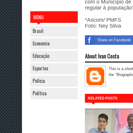
com o Município de 
regular à população
MENU
*Ascom/ PMFS
Foto: Ney Silva
Brasil
Share on Facebook
Economia
About Ivan Costa
Educação
Esportes
This is a shor
the "Biographi
Polícia
Política
RELATED POSTS