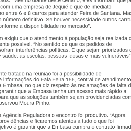
país. “Mesmo diante deste cenário, eles informam que j
to com uma empresa de Jequié e que de imediato
o entre 6 e 8 carros para atender Feira de Santana. Ma
o número definitivo. Se houver necessidade outros carro
onforme a disponibilidade no mercado”.
exigiu que o atendimento à população seja realizada 
ente possível. “No sentido de que os pedidos de
fram interferências políticas. E que sejam priorizados 
 saúde, as escolas, pessoas idosas e mais vulneráveis”
te tratado na reunião foi a possibilidade de
 informações do Fala Feira 156, central de atendimento
 à Embasa, no que diz respeito às reclamações de falta 
 garantir que a Embasa tenha um acesso mais rápido a
para que as soluções também sejam providenciadas co
observou Moura Pinho.
a Agência Reguladora o encontro foi produtivo. “Agora
rovidências e ficaremos atentos a tudo o que foi
jetivo é garantir que a Embasa cumpra o contrato firma