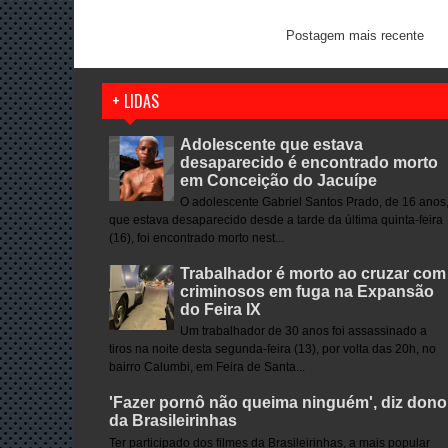
Postagem mais recente
+ LIDAS
Adolescente que estava
desaparecido é encontrado morto
em Conceição do Jacuípe
O adolescente Gabriel Santos Prado, de 16 anos
que estava desaparecido desde a tarde da última quinta-feira
(16), foi encontrado morto nest...
Trabalhador é morto ao cruzar com
criminosos em fuga na Expansão
do Feira IX
Um trabalhador de 30 anos foi assassinado a
tiros na noite desta segunda-feira (13), por volta das 20h, no
bairro Calumbi, em Feira de Santa...
'Fazer pornô não queima ninguém', diz dono
da Brasileirinhas
Ter participado dos filmes da Brasileirinhas, a mais popular