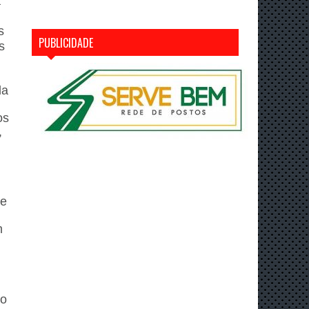
á
s
PUBLICIDADE
s
da
os
,
de
m
do