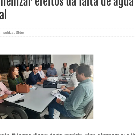
menizar efeitos da falta de água
al
s
,
politica
,
Slider