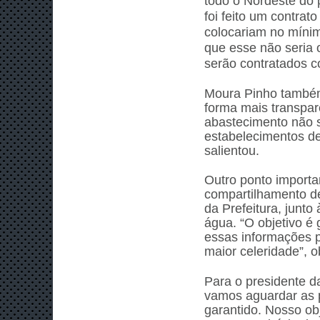
todo o Nordeste do 
foi feito um contra
colocariam no mínim
que esse não seria 
serão contratados c
Moura Pinho também 
forma mais transpar
abastecimento não so
estabelecimentos de
salientou.
Outro ponto importan
compartilhamento de
da Prefeitura, junto
água. “O objetivo é
essas informações 
maior celeridade”, 
Para o presidente d
vamos aguardar as p
garantido. Nosso ob