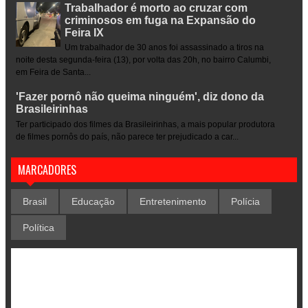
Trabalhador é morto ao cruzar com
criminosos em fuga na Expansão do
Feira IX
Um trabalhador de 30 anos foi assassinado a tiros na
noite desta segunda-feira (13), por volta das 20h, no bairro Calumbi,
em Feira de Santa...
'Fazer pornô não queima ninguém', diz dono da
Brasileirinhas
Ter participado dos filmes da Brasileirinhas, a mais popular produtora
de filmes pornôs do país, não parece ter prejudicado a car...
MARCADORES
Brasil
Educação
Entretenimento
Polícia
Política