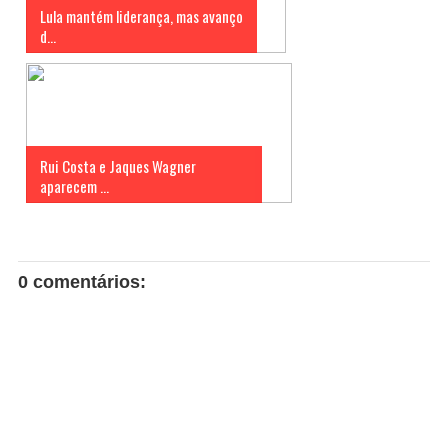
Lula mantém liderança, mas avanço
d...
Rui Costa e Jaques Wagner
aparecem ...
0 comentários: