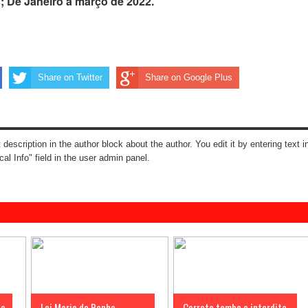
; De Janeiro a março de 2022.
Share on Twitter
Share on Google Plus
t description in the author block about the author. You edit it by entering text i
cal Info" field in the user admin panel.
ca
Lei Maria da Penha
Carreta tomba e interdita