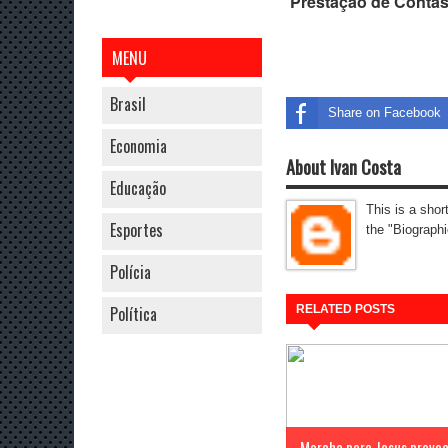
Prestação de Contas
MENU
Brasil
Share on Facebook
Economia
About Ivan Costa
Educação
This is a shor
Esportes
the "Biographi
Polícia
Política
RELATED POSTS
Marcha para Jesus provo