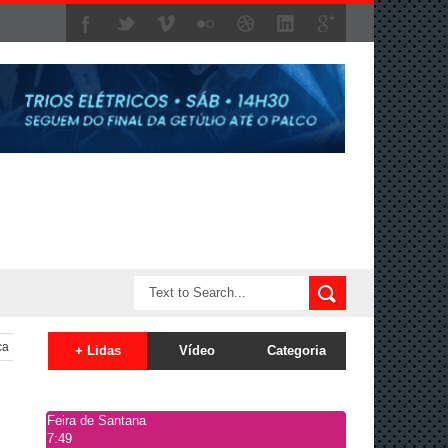
ca
+ Lidas
Vídeo
Categoria
Feira de Santana
7:49