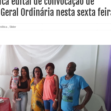
ica edital de convocação de
Geral Ordinária nesta sexta feir
olítica
,
Slider