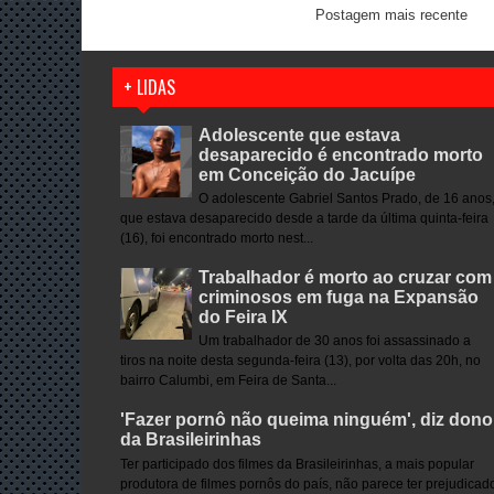
Postagem mais recente
+ LIDAS
Adolescente que estava
desaparecido é encontrado morto
em Conceição do Jacuípe
O adolescente Gabriel Santos Prado, de 16 anos
que estava desaparecido desde a tarde da última quinta-feira
(16), foi encontrado morto nest...
Trabalhador é morto ao cruzar com
criminosos em fuga na Expansão
do Feira IX
Um trabalhador de 30 anos foi assassinado a
tiros na noite desta segunda-feira (13), por volta das 20h, no
bairro Calumbi, em Feira de Santa...
'Fazer pornô não queima ninguém', diz dono
da Brasileirinhas
Ter participado dos filmes da Brasileirinhas, a mais popular
produtora de filmes pornôs do país, não parece ter prejudicad