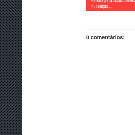
mudanças ...
0 comentários: