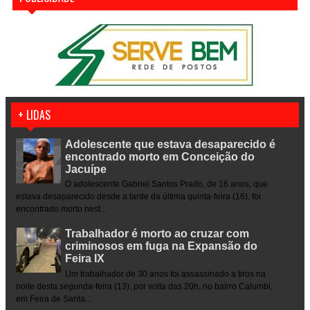
+ LIDAS
Adolescente que estava desaparecido é
encontrado morto em Conceição do
Jacuípe
O adolescente Gabriel Santos Prado, de 16 anos, que
estava desaparecido desde a tarde da última quinta-feira (16), foi
encontrado morto nest...
Trabalhador é morto ao cruzar com
criminosos em fuga na Expansão do
Feira IX
Um trabalhador de 30 anos foi assassinado a tiros na
noite desta segunda-feira (13), por volta das 20h, no bairro Calumbi,
em Feira de Santa...