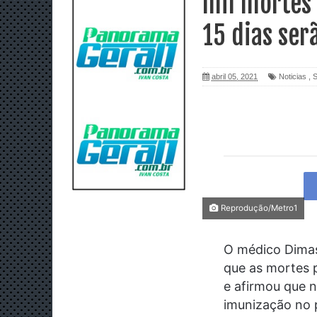
mil mortes 
15 dias ser
abril 05, 2021
Noticias
,
Reprodução/Metro1
O médico Dimas
que as mortes p
e afirmou que 
imunização no p