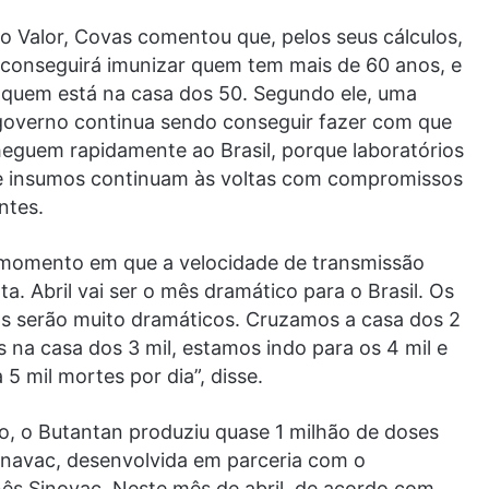
o Valor, Covas comentou que, pelos seus cálculos,
s conseguirá imunizar quem tem mais de 60 anos, e
e quem está na casa dos 50. Segundo ele, uma
 governo continua sendo conseguir fazer com que
heguem rapidamente ao Brasil, porque laboratórios
e insumos continuam às voltas com compromissos
ntes.
momento em que a velocidade de transmissão
ta. Abril vai ser o mês dramático para o Brasil. Os
as serão muito dramáticos. Cruzamos a casa dos 2
s na casa dos 3 mil, estamos indo para os 4 mil e
5 mil mortes por dia”, disse.
, o Butantan produziu quase 1 milhão de doses
onavac, desenvolvida em parceria com o
nês Sinovac. Neste mês de abril, de acordo com