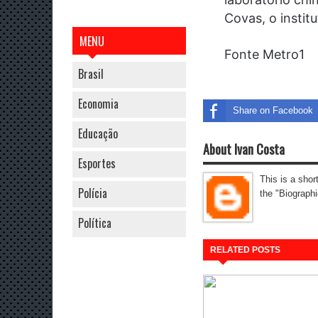
Covas, o instit
MENU
Fonte Metro1
Brasil
Economia
Share on Facebook
Educação
About Ivan Costa
Esportes
This is a shor
Polícia
the "Biographi
Política
RELATED POSTS