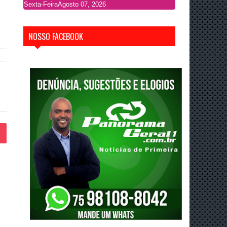
Sexta-Feira
Agosto 07, 2026
NOSSO FACEBOOK
P
o
c
k
e
t