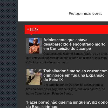
Postagem mais recente
+ LIDAS
Adolescente que estava
desaparecido é encontrado morto
em Conceição do Jacuípe
O adolescente Gabriel Santos Prado, de 16 anos
que estava desaparecido desde a tarde da última quinta-feira
(16), foi encontrado morto nest...
Trabalhador é morto ao cruzar com
criminosos em fuga na Expansão
do Feira IX
Um trabalhador de 30 anos foi assassinado a
tiros na noite desta segunda-feira (13), por volta das 20h, no
bairro Calumbi, em Feira de Santa...
'Fazer pornô não queima ninguém', diz dono
da Brasileirinhas