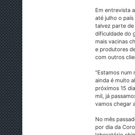
Em entrevista a
até julho o paí
talvez parte d
dificuldade do
mais vacinas c
e produtores d
com outros clie
“Estamos num 
ainda é muito al
próximos 15 di
mil, já passamo
vamos chegar a 
No mês passado
por dia da Cor
laboratório chi