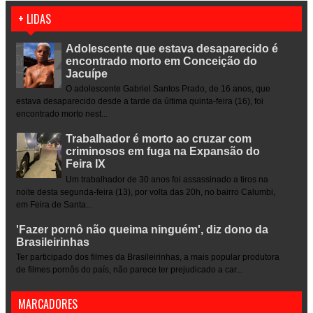
+ LIDAS
Adolescente que estava desaparecido é
encontrado morto em Conceição do
Jacuípe
O adolescente Gabriel Santos Prado, de 16 anos, que
estava desaparecido desde a tarde da última quinta-feira (16), foi
encontrado morto nest...
Trabalhador é morto ao cruzar com
criminosos em fuga na Expansão do
Feira IX
Um trabalhador de 30 anos foi assassinado a tiros na
noite desta segunda-feira (13), por volta das 20h, no bairro Calumbi,
em Feira de Santa...
'Fazer pornô não queima ninguém', diz dono da
Brasileirinhas
Ter participado dos filmes da Brasileirinhas, a mais popular produtora
de filmes pornôs do país, não parece ter prejudicado a car...
MARCADORES