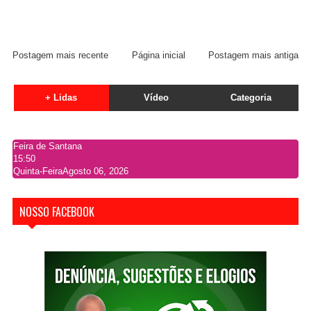
Postagem mais recente
Página inicial
Postagem mais antiga
+ Lidas
Vídeo
Categoria
Feira de Santana
15:50
Quinta-Feira
Agosto 06, 2026
NOSSO FACEBOOK