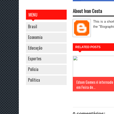
About Ivan Costa
MENU
This is a shor
Brasil
the "Biographi
Economia
Educação
RELATED POSTS
Esportes
Polícia
Política
Edson Gomes é internado
em Feira de...
0 comentários: