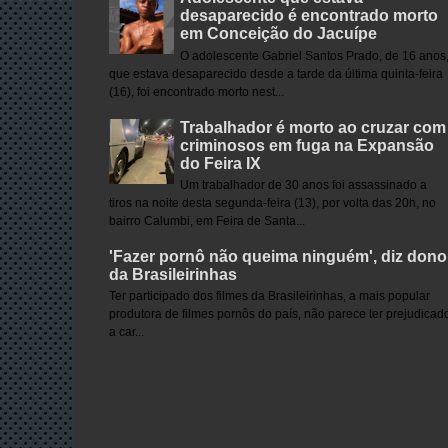
desaparecido é encontrado morto
em Conceição do Jacuípe
O adolescente Gabriel Santos Prado, de 16 anos
que estava desaparecido desde a tarde da última quinta-feira
(16), foi encontrado morto nest...
Trabalhador é morto ao cruzar com
criminosos em fuga na Expansão
do Feira IX
Um trabalhador de 30 anos foi assassinado a
tiros na noite desta segunda-feira (13), por volta das 20h, no
bairro Calumbi, em Feira de Santa...
'Fazer pornô não queima ninguém', diz dono
da Brasileirinhas
Ter participado dos filmes da Brasileirinhas, a mais popular
produtora de filmes pornôs do país, não parece ter prejudicad
a car...