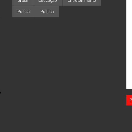
Brasil
Educação
Entretenimento
Polícia
Política
,
o
P