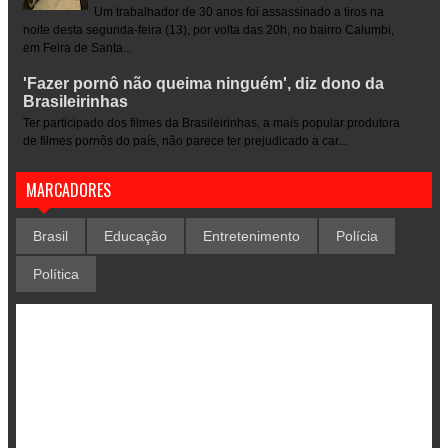
Um trabalhador de 30 anos foi assassinado a tiros na
noite desta segunda-feira (13), por volta das 20h, no bairro Calumbi,
em Feira de Santa...
'Fazer pornô não queima ninguém', diz dono da
Brasileirinhas
Ter participado dos filmes da Brasileirinhas, a mais popular produtora
de filmes pornôs do país, não parece ter prejudicado a car...
MARCADORES
Brasil
Educação
Entretenimento
Polícia
Política