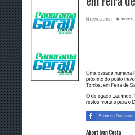
em Feira d
junho 17, 2020
Noticias
,
Uma ossada humana foi
próximo do posto trevo
Tomba, em Feira de S
O delegado Laurindo T
restos mortais para o 
Share on Facebook
About Ivan Costa