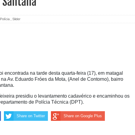
e Santana
Polícia
,
Slider
 encontrada na tarde desta quarta-feira (17), em matagal
 na Av. Eduardo Fróes da Mota, (Anel de Contorno), bairro
antana.
eixeira presidiu o levantamento cadavérico e encaminhou os
Departamento de Polícia Técnica (DPT).
Share on Twitter
Share on Google Plus