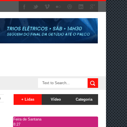
e
+ Lidas
Vídeo
Categoria
Feira de Santana
8:27