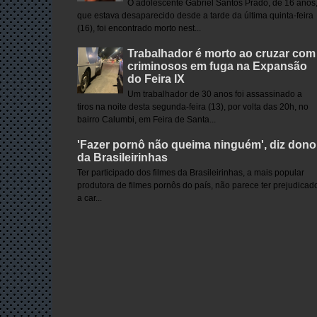
O adolescente Gabriel Santos Prado, de 16 anos
que estava desaparecido desde a tarde da última quinta-feira
(16), foi encontrado morto nest...
Trabalhador é morto ao cruzar com
criminosos em fuga na Expansão
do Feira IX
Um trabalhador de 30 anos foi assassinado a
tiros na noite desta segunda-feira (13), por volta das 20h, no
bairro Calumbi, em Feira de Santa...
'Fazer pornô não queima ninguém', diz dono
da Brasileirinhas
Ter participado dos filmes da Brasileirinhas, a mais popular
produtora de filmes pornôs do país, não parece ter prejudicad
a car...