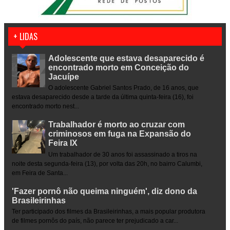
+ LIDAS
Adolescente que estava desaparecido é
encontrado morto em Conceição do
Jacuípe
O adolescente Gabriel Santos Prado, de 16 anos, que
estava desaparecido desde a tarde da última quinta-feira (16), foi
encontrado morto nest...
Trabalhador é morto ao cruzar com
criminosos em fuga na Expansão do
Feira IX
Um trabalhador de 30 anos foi assassinado a tiros na
noite desta segunda-feira (13), por volta das 20h, no bairro Calumbi,
em Feira de Santa...
'Fazer pornô não queima ninguém', diz dono da
Brasileirinhas
Ter participado dos filmes da Brasileirinhas, a mais popular produtora
de filmes pornôs do país, não parece ter prejudicado a car...