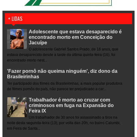
+ LIDAS
Adolescente que estava desaparecido é
encontrado morto em Conceição do
Jacuípe
O adolescente Gabriel Santos Prado, de 16 anos, que
estava desaparecido desde a tarde da última quinta-feira (16), foi
encontrado morto nest...
'Fazer pornô não queima ninguém', diz dono da
Brasileirinhas
Ter participado dos filmes da Brasileirinhas, a mais popular produtora
de filmes pornôs do país, não parece ter prejudicado a car...
Trabalhador é morto ao cruzar com
criminosos em fuga na Expansão do
Feira IX
Um trabalhador de 30 anos foi assassinado a tiros na
noite desta segunda-feira (13), por volta das 20h, no bairro Calumbi,
em Feira de Santa...