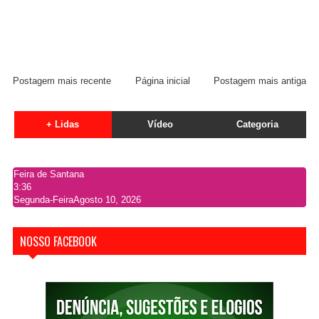
Postagem mais recente
Página inicial
Postagem mais antiga
+ Lidas
Vídeo
Categoria
Feira de Santana
3:36
Segunda-Feira
Agosto 10, 2026
NOSSO FACEBOOK