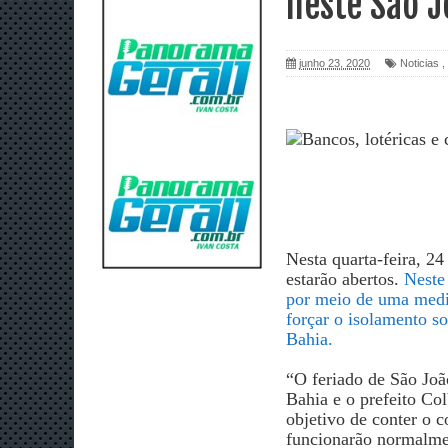
neste São J
junho 23, 2020
Noticias
,
Nesta quarta-feira, 24
estarão abertos.
Neste
por meio de uma medi
forçar o isolamento so
Bahia.
“O feriado de São Joã
Bahia e o prefeito Co
objetivo de conter o c
funcionarão normalme