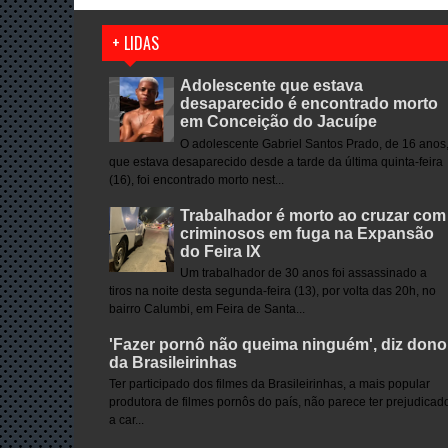
+ LIDAS
Adolescente que estava
desaparecido é encontrado morto
em Conceição do Jacuípe
O adolescente Gabriel Santos Prado, de 16 anos
que estava desaparecido desde a tarde da última quinta-feira
(16), foi encontrado morto nest...
Trabalhador é morto ao cruzar com
criminosos em fuga na Expansão
do Feira IX
Um trabalhador de 30 anos foi assassinado a
tiros na noite desta segunda-feira (13), por volta das 20h, no
bairro Calumbi, em Feira de Santa...
'Fazer pornô não queima ninguém', diz dono
da Brasileirinhas
Ter participado dos filmes da Brasileirinhas, a mais popular
produtora de filmes pornôs do país, não parece ter prejudicad
a car...