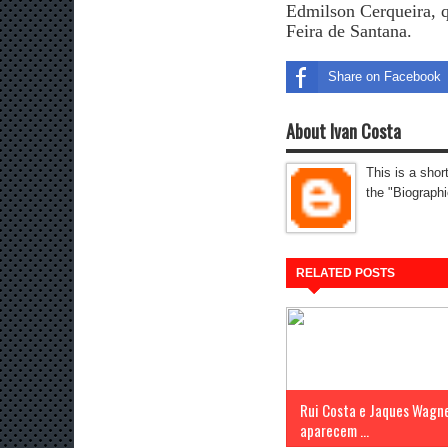
Edmilson Cerqueira, q
Feira de Santana.
Share on Facebook
About Ivan Costa
This is a shor
the "Biographi
RELATED POSTS
Rui Costa e Jaques Wagn
aparecem ...