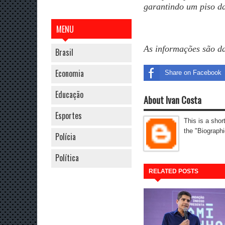
garantindo um piso da
MENU
As informações são d
Brasil
Economia
Share on Facebook
Educação
About Ivan Costa
Esportes
This is a shor
the "Biographi
Polícia
Política
RELATED POSTS