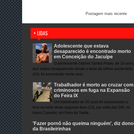
Postagem mais recente
+ LIDAS
Adolescente que estava
desaparecido é encontrado morto
em Conceição do Jacuípe
O adolescente Gabriel Santos Prado, de 16 anos
que estava desaparecido desde a tarde da última quinta-feira
(16), foi encontrado morto nest...
Trabalhador é morto ao cruzar com
criminosos em fuga na Expansão
do Feira IX
Um trabalhador de 30 anos foi assassinado a
tiros na noite desta segunda-feira (13), por volta das 20h, no
bairro Calumbi, em Feira de Santa...
'Fazer pornô não queima ninguém', diz dono
da Brasileirinhas