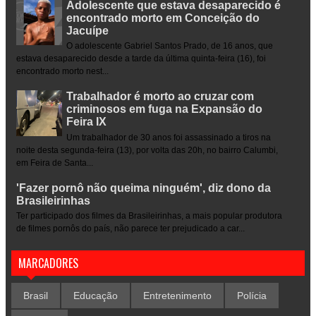
Adolescente que estava desaparecido é
encontrado morto em Conceição do
Jacuípe
O adolescente Gabriel Santos Prado, de 16 anos, que
estava desaparecido desde a tarde da última quinta-feira (16), foi
encontrado morto nest...
Trabalhador é morto ao cruzar com
criminosos em fuga na Expansão do
Feira IX
Um trabalhador de 30 anos foi assassinado a tiros na
noite desta segunda-feira (13), por volta das 20h, no bairro Calumbi,
em Feira de Santa...
'Fazer pornô não queima ninguém', diz dono da
Brasileirinhas
Ter participado dos filmes da Brasileirinhas, a mais popular produtora
de filmes pornôs do país, não parece ter prejudicado a car...
MARCADORES
Brasil
Educação
Entretenimento
Polícia