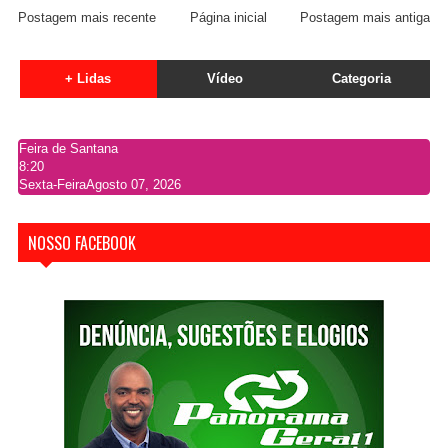
Postagem mais recente
Página inicial
Postagem mais antiga
+ Lidas
Vídeo
Categoria
Feira de Santana
8:20
Sexta-Feira
Agosto 07, 2026
NOSSO FACEBOOK